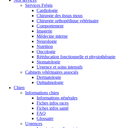
Nos services
Services Frégis
Cardiologie
Chirurgie des tissus mous
Chirurgie orthopédique vétérinaire
Comportement
Imagerie
Médecine interne
Neurologie
Nutrition
Oncologie
Rééducation fonctionnelle et physiothérapie
Stomatologie
Urgence et soins intensifs
Cabinets vétérinaires associés
Dermatologie
Ophtalmologie
Chien
Informations chien
Informations générales
Fiches infos races
Fiches infos santé
FAQ
Glossaire
Urgences