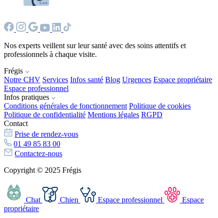
Nos experts veillent sur leur santé avec des soins attentifs et
professionnels à chaque visite.
Frégis
Notre CHV
Services
Infos santé
Blog
Urgences
Espace propriétaire
Espace professionnel
Infos pratiques
Conditions générales de fonctionnement
Politique de cookies
Politique de confidentialité
Mentions légales
RGPD
Contact
Prise de rendez-vous
01 49 85 83 00
Contactez-nous
Copyright © 2025 Frégis
Chat
Chien
Espace professionnel
Espace
propriétaire