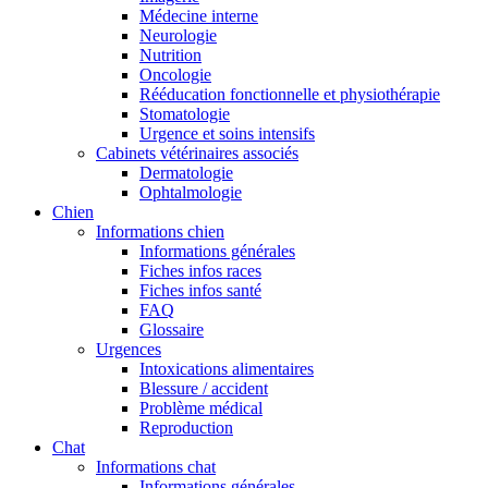
Médecine interne
Neurologie
Nutrition
Oncologie
Rééducation fonctionnelle et physiothérapie
Stomatologie
Urgence et soins intensifs
Cabinets vétérinaires associés
Dermatologie
Ophtalmologie
Chien
Informations chien
Informations générales
Fiches infos races
Fiches infos santé
FAQ
Glossaire
Urgences
Intoxications alimentaires
Blessure / accident
Problème médical
Reproduction
Chat
Informations chat
Informations générales