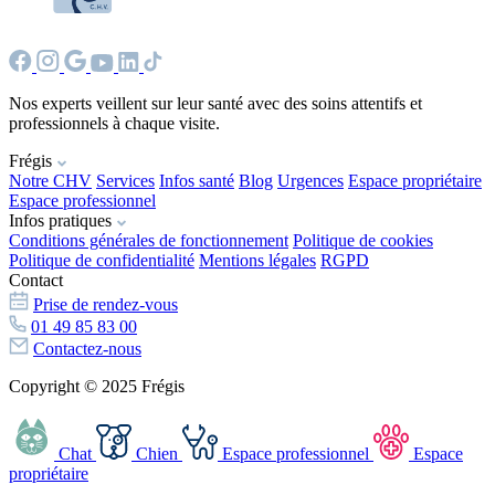
Nos experts veillent sur leur santé avec des soins attentifs et
professionnels à chaque visite.
Frégis
Notre CHV
Services
Infos santé
Blog
Urgences
Espace propriétaire
Espace professionnel
Infos pratiques
Conditions générales de fonctionnement
Politique de cookies
Politique de confidentialité
Mentions légales
RGPD
Contact
Prise de rendez-vous
01 49 85 83 00
Contactez-nous
Copyright © 2025 Frégis
Chat
Chien
Espace professionnel
Espace
propriétaire