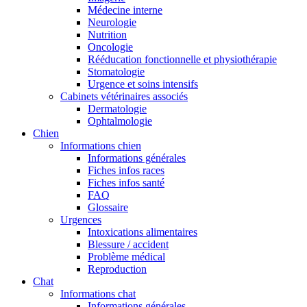
Médecine interne
Neurologie
Nutrition
Oncologie
Rééducation fonctionnelle et physiothérapie
Stomatologie
Urgence et soins intensifs
Cabinets vétérinaires associés
Dermatologie
Ophtalmologie
Chien
Informations chien
Informations générales
Fiches infos races
Fiches infos santé
FAQ
Glossaire
Urgences
Intoxications alimentaires
Blessure / accident
Problème médical
Reproduction
Chat
Informations chat
Informations générales