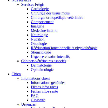
Nos services
Services Frégis
Cardiologie
Chirurgie des tissus mous
Chirurgie orthopédique vétérinaire
Comportement
Imagerie
Médecine interne
Neurologie
Nutrition
Oncologie
Rééducation fonctionnelle et physiothérapie
Stomatologie
Urgence et soins intensifs
Cabinets vétérinaires associés
Dermatologie
Ophtalmologie
Chien
Informations chien
Informations générales
Fiches infos races
Fiches infos santé
FAQ
Glossaire
Urgences