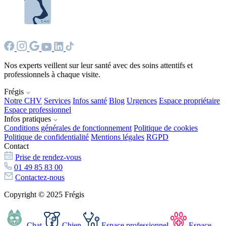
Nos experts veillent sur leur santé avec des soins attentifs et
professionnels à chaque visite.
Frégis
Notre CHV
Services
Infos santé
Blog
Urgences
Espace propriétaire
Espace professionnel
Infos pratiques
Conditions générales de fonctionnement
Politique de cookies
Politique de confidentialité
Mentions légales
RGPD
Contact
Prise de rendez-vous
01 49 85 83 00
Contactez-nous
Copyright © 2025 Frégis
Chat
Chien
Espace professionnel
Espace