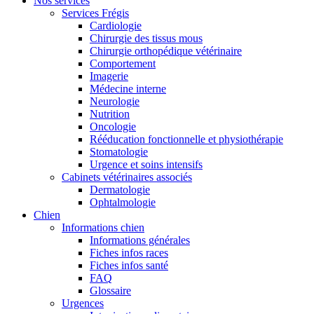
Nos services
Services Frégis
Cardiologie
Chirurgie des tissus mous
Chirurgie orthopédique vétérinaire
Comportement
Imagerie
Médecine interne
Neurologie
Nutrition
Oncologie
Rééducation fonctionnelle et physiothérapie
Stomatologie
Urgence et soins intensifs
Cabinets vétérinaires associés
Dermatologie
Ophtalmologie
Chien
Informations chien
Informations générales
Fiches infos races
Fiches infos santé
FAQ
Glossaire
Urgences