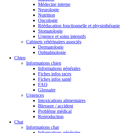
Médecine interne
Neurologie
Nutrition
Oncologie
Rééducation fonctionnelle et physiothérapie
Stomatologie
Urgence et soins intensifs
Cabinets vétérinaires associés
Dermatologie
Ophtalmologie
Chien
Informations chien
Informations générales
Fiches infos races
Fiches infos santé
FAQ
Glossaire
Urgences
Intoxications alimentaires
Blessure / accident
Problème médical
Reproduction
Chat
Informations chat
Informations générales