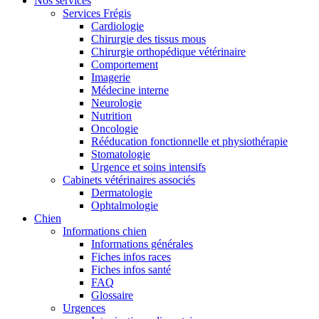
Nos services
Services Frégis
Cardiologie
Chirurgie des tissus mous
Chirurgie orthopédique vétérinaire
Comportement
Imagerie
Médecine interne
Neurologie
Nutrition
Oncologie
Rééducation fonctionnelle et physiothérapie
Stomatologie
Urgence et soins intensifs
Cabinets vétérinaires associés
Dermatologie
Ophtalmologie
Chien
Informations chien
Informations générales
Fiches infos races
Fiches infos santé
FAQ
Glossaire
Urgences