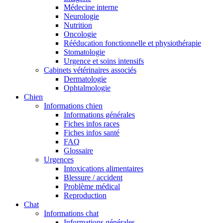
Médecine interne
Neurologie
Nutrition
Oncologie
Rééducation fonctionnelle et physiothérapie
Stomatologie
Urgence et soins intensifs
Cabinets vétérinaires associés
Dermatologie
Ophtalmologie
Chien
Informations chien
Informations générales
Fiches infos races
Fiches infos santé
FAQ
Glossaire
Urgences
Intoxications alimentaires
Blessure / accident
Problème médical
Reproduction
Chat
Informations chat
Informations générales