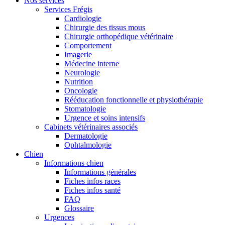
Nos services
Services Frégis
Cardiologie
Chirurgie des tissus mous
Chirurgie orthopédique vétérinaire
Comportement
Imagerie
Médecine interne
Neurologie
Nutrition
Oncologie
Rééducation fonctionnelle et physiothérapie
Stomatologie
Urgence et soins intensifs
Cabinets vétérinaires associés
Dermatologie
Ophtalmologie
Chien
Informations chien
Informations générales
Fiches infos races
Fiches infos santé
FAQ
Glossaire
Urgences