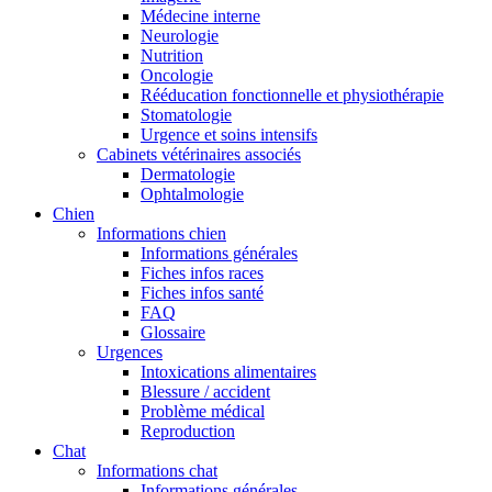
Médecine interne
Neurologie
Nutrition
Oncologie
Rééducation fonctionnelle et physiothérapie
Stomatologie
Urgence et soins intensifs
Cabinets vétérinaires associés
Dermatologie
Ophtalmologie
Chien
Informations chien
Informations générales
Fiches infos races
Fiches infos santé
FAQ
Glossaire
Urgences
Intoxications alimentaires
Blessure / accident
Problème médical
Reproduction
Chat
Informations chat
Informations générales