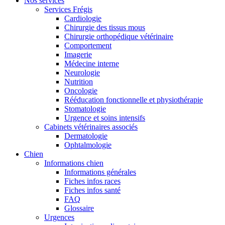
Nos services
Services Frégis
Cardiologie
Chirurgie des tissus mous
Chirurgie orthopédique vétérinaire
Comportement
Imagerie
Médecine interne
Neurologie
Nutrition
Oncologie
Rééducation fonctionnelle et physiothérapie
Stomatologie
Urgence et soins intensifs
Cabinets vétérinaires associés
Dermatologie
Ophtalmologie
Chien
Informations chien
Informations générales
Fiches infos races
Fiches infos santé
FAQ
Glossaire
Urgences