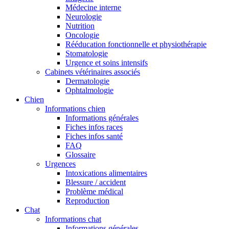
Médecine interne
Neurologie
Nutrition
Oncologie
Rééducation fonctionnelle et physiothérapie
Stomatologie
Urgence et soins intensifs
Cabinets vétérinaires associés
Dermatologie
Ophtalmologie
Chien
Informations chien
Informations générales
Fiches infos races
Fiches infos santé
FAQ
Glossaire
Urgences
Intoxications alimentaires
Blessure / accident
Problème médical
Reproduction
Chat
Informations chat
Informations générales