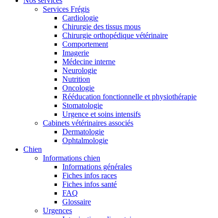
Nos services
Services Frégis
Cardiologie
Chirurgie des tissus mous
Chirurgie orthopédique vétérinaire
Comportement
Imagerie
Médecine interne
Neurologie
Nutrition
Oncologie
Rééducation fonctionnelle et physiothérapie
Stomatologie
Urgence et soins intensifs
Cabinets vétérinaires associés
Dermatologie
Ophtalmologie
Chien
Informations chien
Informations générales
Fiches infos races
Fiches infos santé
FAQ
Glossaire
Urgences