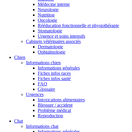
Médecine interne
Neurologie
Nutrition
Oncologie
Rééducation fonctionnelle et physiothérapie
Stomatologie
Urgence et soins intensifs
Cabinets vétérinaires associés
Dermatologie
Ophtalmologie
Chien
Informations chien
Informations générales
Fiches infos races
Fiches infos santé
FAQ
Glossaire
Urgences
Intoxications alimentaires
Blessure / accident
Problème médical
Reproduction
Chat
Informations chat
Informations générales