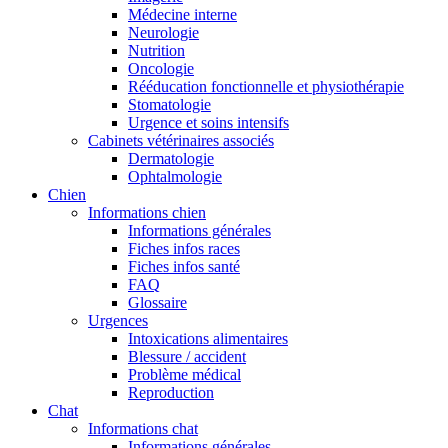
Médecine interne
Neurologie
Nutrition
Oncologie
Rééducation fonctionnelle et physiothérapie
Stomatologie
Urgence et soins intensifs
Cabinets vétérinaires associés
Dermatologie
Ophtalmologie
Chien
Informations chien
Informations générales
Fiches infos races
Fiches infos santé
FAQ
Glossaire
Urgences
Intoxications alimentaires
Blessure / accident
Problème médical
Reproduction
Chat
Informations chat
Informations générales