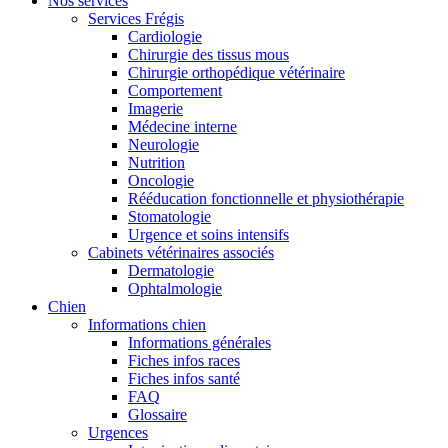
Nos services
Services Frégis
Cardiologie
Chirurgie des tissus mous
Chirurgie orthopédique vétérinaire
Comportement
Imagerie
Médecine interne
Neurologie
Nutrition
Oncologie
Rééducation fonctionnelle et physiothérapie
Stomatologie
Urgence et soins intensifs
Cabinets vétérinaires associés
Dermatologie
Ophtalmologie
Chien
Informations chien
Informations générales
Fiches infos races
Fiches infos santé
FAQ
Glossaire
Urgences