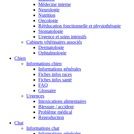
Médecine interne
Neurologie
Nutrition
Oncologie
Rééducation fonctionnelle et physiothérapie
Stomatologie
Urgence et soins intensifs
Cabinets vétérinaires associés
Dermatologie
Ophtalmologie
Chien
Informations chien
Informations générales
Fiches infos races
Fiches infos santé
FAQ
Glossaire
Urgences
Intoxications alimentaires
Blessure / accident
Problème médical
Reproduction
Chat
Informations chat
Informations générales