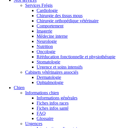
Nos services
Services Frégis
Cardiologie
Chirurgie des tissus mous
Chirurgie orthopédique vétérinaire
Comportement
Imagerie
Médecine interne
Neurologie
Nutrition
Oncologie
Rééducation fonctionnelle et physiothérapie
Stomatologie
Urgence et soins intensifs
Cabinets vétérinaires associés
Dermatologie
Ophtalmologie
Chien
Informations chien
Informations générales
Fiches infos races
Fiches infos santé
FAQ
Glossaire
Urgences