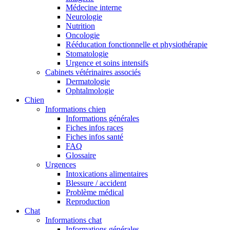
Médecine interne
Neurologie
Nutrition
Oncologie
Rééducation fonctionnelle et physiothérapie
Stomatologie
Urgence et soins intensifs
Cabinets vétérinaires associés
Dermatologie
Ophtalmologie
Chien
Informations chien
Informations générales
Fiches infos races
Fiches infos santé
FAQ
Glossaire
Urgences
Intoxications alimentaires
Blessure / accident
Problème médical
Reproduction
Chat
Informations chat
Informations générales