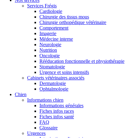
Nos services
Services Frégis
Cardiologie
Chirurgie des tissus mous
Chirurgie orthopédique vétérinaire
Comportement
Imagerie
Médecine interne
Neurologie
Nutrition
Oncologie
Rééducation fonctionnelle et physiothérapie
Stomatologie
Urgence et soins intensifs
Cabinets vétérinaires associés
Dermatologie
Ophtalmologie
Chien
Informations chien
Informations générales
Fiches infos races
Fiches infos santé
FAQ
Glossaire
Urgences