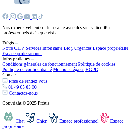
Nos experts veillent sur leur santé avec des soins attentifs et
professionnels à chaque visite.
Frégis
Notre CHV
Services
Infos santé
Blog
Urgences
Espace propriétaire
Espace professionnel
Infos pratiques
Conditions générales de fonctionnement
Politique de cookies
Politique de confidentialité
Mentions légales
RGPD
Contact
Prise de rendez-vous
01 49 85 83 00
Contactez-nous
Copyright © 2025 Frégis
Chat
Chien
Espace professionnel
Espace
propriétaire