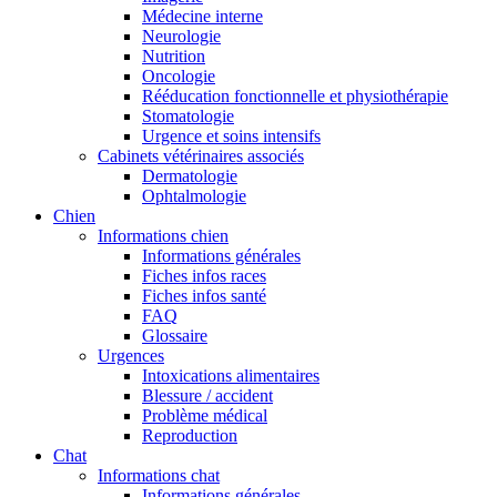
Médecine interne
Neurologie
Nutrition
Oncologie
Rééducation fonctionnelle et physiothérapie
Stomatologie
Urgence et soins intensifs
Cabinets vétérinaires associés
Dermatologie
Ophtalmologie
Chien
Informations chien
Informations générales
Fiches infos races
Fiches infos santé
FAQ
Glossaire
Urgences
Intoxications alimentaires
Blessure / accident
Problème médical
Reproduction
Chat
Informations chat
Informations générales