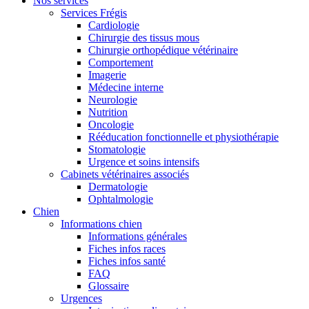
Nos services
Services Frégis
Cardiologie
Chirurgie des tissus mous
Chirurgie orthopédique vétérinaire
Comportement
Imagerie
Médecine interne
Neurologie
Nutrition
Oncologie
Rééducation fonctionnelle et physiothérapie
Stomatologie
Urgence et soins intensifs
Cabinets vétérinaires associés
Dermatologie
Ophtalmologie
Chien
Informations chien
Informations générales
Fiches infos races
Fiches infos santé
FAQ
Glossaire
Urgences