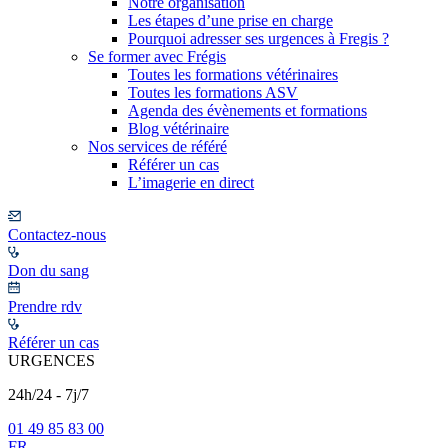
Notre organisation
Les étapes d’une prise en charge
Pourquoi adresser ses urgences à Fregis ?
Se former avec Frégis
Toutes les formations vétérinaires
Toutes les formations ASV
Agenda des évènements et formations
Blog vétérinaire
Nos services de référé
Référer un cas
L’imagerie en direct
Contactez-nous
Don du sang
Prendre rdv
Référer un cas
URGENCES
24h/24 - 7j/7
01 49 85 83 00
FR