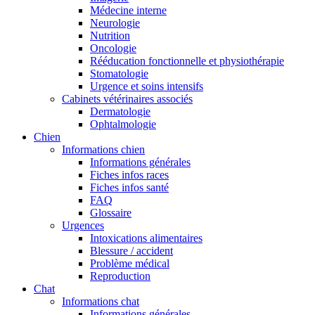
Médecine interne
Neurologie
Nutrition
Oncologie
Rééducation fonctionnelle et physiothérapie
Stomatologie
Urgence et soins intensifs
Cabinets vétérinaires associés
Dermatologie
Ophtalmologie
Chien
Informations chien
Informations générales
Fiches infos races
Fiches infos santé
FAQ
Glossaire
Urgences
Intoxications alimentaires
Blessure / accident
Problème médical
Reproduction
Chat
Informations chat
Informations générales