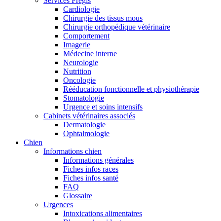
Services Frégis
Cardiologie
Chirurgie des tissus mous
Chirurgie orthopédique vétérinaire
Comportement
Imagerie
Médecine interne
Neurologie
Nutrition
Oncologie
Rééducation fonctionnelle et physiothérapie
Stomatologie
Urgence et soins intensifs
Cabinets vétérinaires associés
Dermatologie
Ophtalmologie
Chien
Informations chien
Informations générales
Fiches infos races
Fiches infos santé
FAQ
Glossaire
Urgences
Intoxications alimentaires