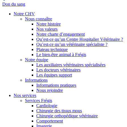
Don du sang
Notre CHV
Nous connaître
Notre histoire
Nos valeurs
Notre charte d’engagement
Qu’est-ce qu’un Centre Hospitalier Vétérinaire ?
Qu’est-ce qu’un vétérinaire spécialiste ?
Plateau technique
Le bien-être animal à Frégis
Notre équipe
Les auxiliaires vétérinaires spécialisées
Les docteurs vétérinaires
Les équipes support
Informations
Informations pratiques
Nous rejoindre
Nos services
Services Frégis
Cardiologie
Chirurgie des tissus mous
Chirurgie orthopédique vétérinaire
Comportement
Imagerie