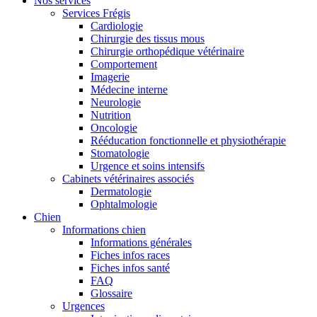
Nos services
Services Frégis
Cardiologie
Chirurgie des tissus mous
Chirurgie orthopédique vétérinaire
Comportement
Imagerie
Médecine interne
Neurologie
Nutrition
Oncologie
Rééducation fonctionnelle et physiothérapie
Stomatologie
Urgence et soins intensifs
Cabinets vétérinaires associés
Dermatologie
Ophtalmologie
Chien
Informations chien
Informations générales
Fiches infos races
Fiches infos santé
FAQ
Glossaire
Urgences