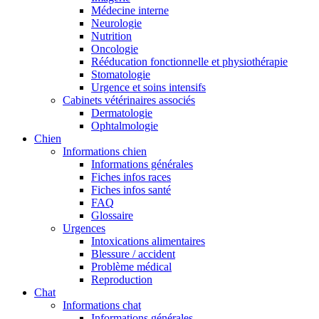
Médecine interne
Neurologie
Nutrition
Oncologie
Rééducation fonctionnelle et physiothérapie
Stomatologie
Urgence et soins intensifs
Cabinets vétérinaires associés
Dermatologie
Ophtalmologie
Chien
Informations chien
Informations générales
Fiches infos races
Fiches infos santé
FAQ
Glossaire
Urgences
Intoxications alimentaires
Blessure / accident
Problème médical
Reproduction
Chat
Informations chat
Informations générales