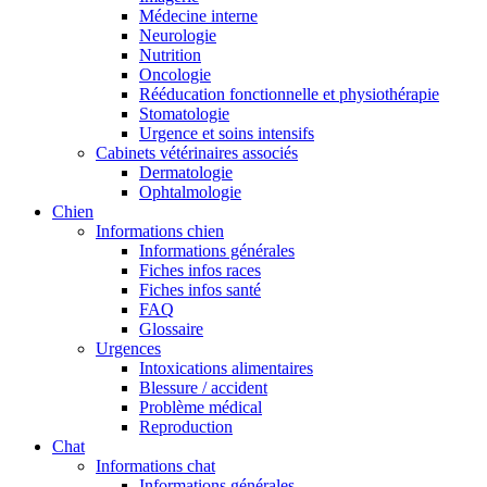
Médecine interne
Neurologie
Nutrition
Oncologie
Rééducation fonctionnelle et physiothérapie
Stomatologie
Urgence et soins intensifs
Cabinets vétérinaires associés
Dermatologie
Ophtalmologie
Chien
Informations chien
Informations générales
Fiches infos races
Fiches infos santé
FAQ
Glossaire
Urgences
Intoxications alimentaires
Blessure / accident
Problème médical
Reproduction
Chat
Informations chat
Informations générales