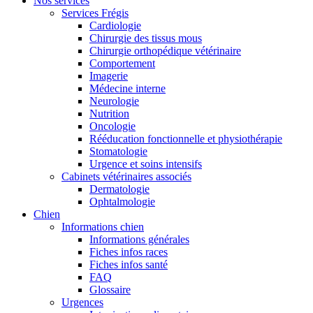
Nos services
Services Frégis
Cardiologie
Chirurgie des tissus mous
Chirurgie orthopédique vétérinaire
Comportement
Imagerie
Médecine interne
Neurologie
Nutrition
Oncologie
Rééducation fonctionnelle et physiothérapie
Stomatologie
Urgence et soins intensifs
Cabinets vétérinaires associés
Dermatologie
Ophtalmologie
Chien
Informations chien
Informations générales
Fiches infos races
Fiches infos santé
FAQ
Glossaire
Urgences