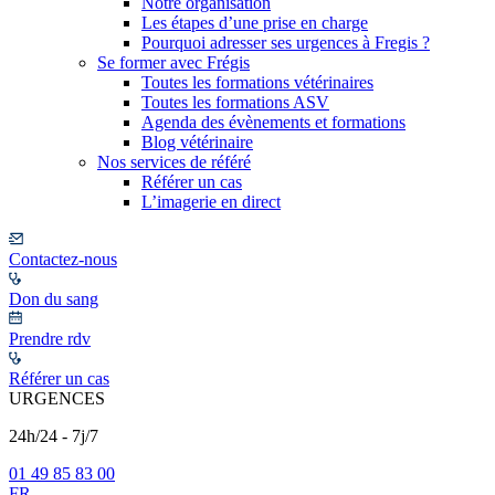
Notre organisation
Les étapes d’une prise en charge
Pourquoi adresser ses urgences à Fregis ?
Se former avec Frégis
Toutes les formations vétérinaires
Toutes les formations ASV
Agenda des évènements et formations
Blog vétérinaire
Nos services de référé
Référer un cas
L’imagerie en direct
Contactez-nous
Don du sang
Prendre rdv
Référer un cas
URGENCES
24h/24 - 7j/7
01 49 85 83 00
FR