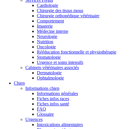
Services Frégis
Cardiologie
Chirurgie des tissus mous
Chirurgie orthopédique vétérinaire
Comportement
Imagerie
Médecine interne
Neurologie
Nutrition
Oncologie
Rééducation fonctionnelle et physiothérapie
Stomatologie
Urgence et soins intensifs
Cabinets vétérinaires associés
Dermatologie
Ophtalmologie
Chien
Informations chien
Informations générales
Fiches infos races
Fiches infos santé
FAQ
Glossaire
Urgences
Intoxications alimentaires