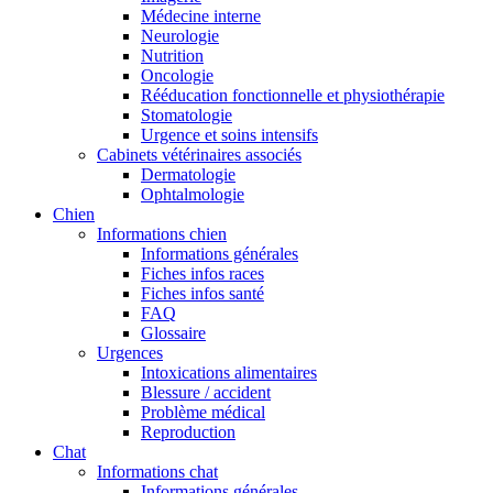
Médecine interne
Neurologie
Nutrition
Oncologie
Rééducation fonctionnelle et physiothérapie
Stomatologie
Urgence et soins intensifs
Cabinets vétérinaires associés
Dermatologie
Ophtalmologie
Chien
Informations chien
Informations générales
Fiches infos races
Fiches infos santé
FAQ
Glossaire
Urgences
Intoxications alimentaires
Blessure / accident
Problème médical
Reproduction
Chat
Informations chat
Informations générales