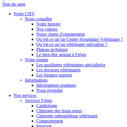
Don du sang
Notre CHV
Nous connaître
Notre histoire
Nos valeurs
Notre charte d’engagement
Qu’est-ce qu’un Centre Hospitalier Vétérinaire ?
Qu’est-ce qu’un vétérinaire spécialiste ?
Plateau technique
Le bien-être animal à Frégis
Notre équipe
Les auxiliaires vétérinaires spécialisées
Les docteurs vétérinaires
Les équipes support
Informations
Informations pratiques
Nous rejoindre
Nos services
Services Frégis
Cardiologie
Chirurgie des tissus mous
Chirurgie orthopédique vétérinaire
Comportement
Imagerie