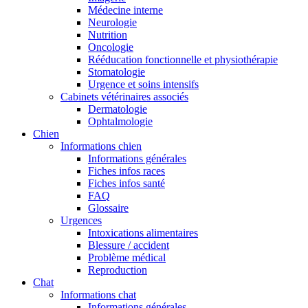
Médecine interne
Neurologie
Nutrition
Oncologie
Rééducation fonctionnelle et physiothérapie
Stomatologie
Urgence et soins intensifs
Cabinets vétérinaires associés
Dermatologie
Ophtalmologie
Chien
Informations chien
Informations générales
Fiches infos races
Fiches infos santé
FAQ
Glossaire
Urgences
Intoxications alimentaires
Blessure / accident
Problème médical
Reproduction
Chat
Informations chat
Informations générales