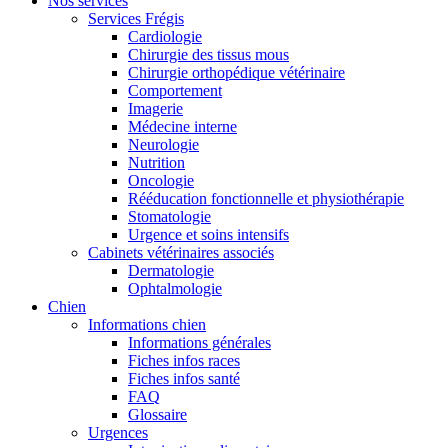
Nos services
Services Frégis
Cardiologie
Chirurgie des tissus mous
Chirurgie orthopédique vétérinaire
Comportement
Imagerie
Médecine interne
Neurologie
Nutrition
Oncologie
Rééducation fonctionnelle et physiothérapie
Stomatologie
Urgence et soins intensifs
Cabinets vétérinaires associés
Dermatologie
Ophtalmologie
Chien
Informations chien
Informations générales
Fiches infos races
Fiches infos santé
FAQ
Glossaire
Urgences