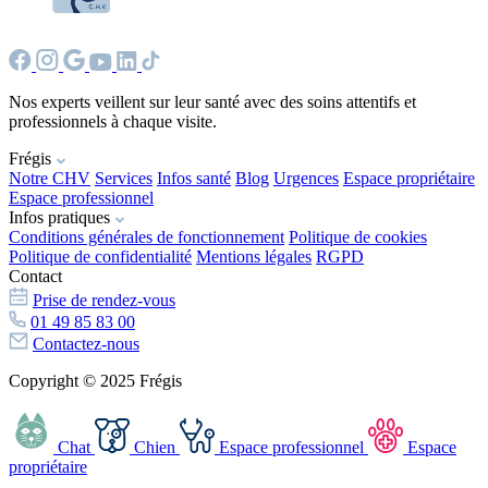
Nos experts veillent sur leur santé avec des soins attentifs et
professionnels à chaque visite.
Frégis
Notre CHV
Services
Infos santé
Blog
Urgences
Espace propriétaire
Espace professionnel
Infos pratiques
Conditions générales de fonctionnement
Politique de cookies
Politique de confidentialité
Mentions légales
RGPD
Contact
Prise de rendez-vous
01 49 85 83 00
Contactez-nous
Copyright © 2025 Frégis
Chat
Chien
Espace professionnel
Espace
propriétaire