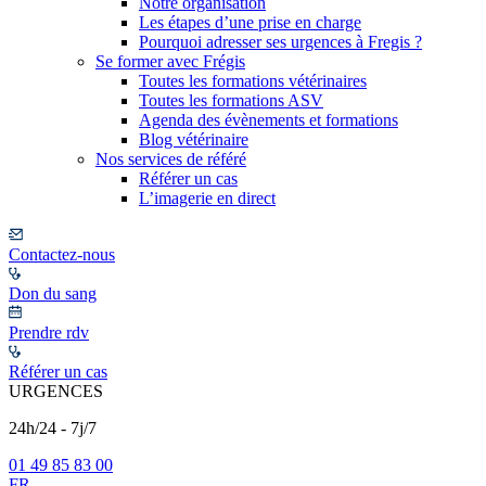
Notre organisation
Les étapes d’une prise en charge
Pourquoi adresser ses urgences à Fregis ?
Se former avec Frégis
Toutes les formations vétérinaires
Toutes les formations ASV
Agenda des évènements et formations
Blog vétérinaire
Nos services de référé
Référer un cas
L’imagerie en direct
Contactez-nous
Don du sang
Prendre rdv
Référer un cas
URGENCES
24h/24 - 7j/7
01 49 85 83 00
FR