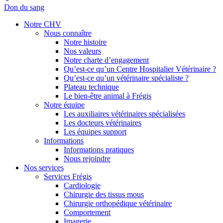
Don du sang
Notre CHV
Nous connaître
Notre histoire
Nos valeurs
Notre charte d’engagement
Qu’est-ce qu’un Centre Hospitalier Vétérinaire ?
Qu’est-ce qu’un vétérinaire spécialiste ?
Plateau technique
Le bien-être animal à Frégis
Notre équipe
Les auxiliaires vétérinaires spécialisées
Les docteurs vétérinaires
Les équipes support
Informations
Informations pratiques
Nous rejoindre
Nos services
Services Frégis
Cardiologie
Chirurgie des tissus mous
Chirurgie orthopédique vétérinaire
Comportement
Imagerie