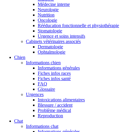
Médecine interne
Neurologie
Nutrition
Oncologie
Rééducation fonctionnelle et physiothérapie
Stomatologie
Urgence et soins intensifs
Cabinets vétérinaires associés
Dermatologie
Ophtalmologie
Chien
Informations chien
Informations générales
Fiches infos races
Fiches infos santé
FAQ
Glossaire
Urgences
Intoxications alimentaires
Blessure / accident
Problème médical
Reproduction
Chat
Informations chat
Informations générales