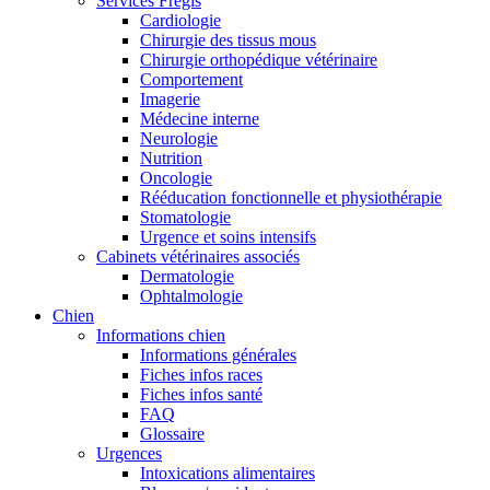
Services Frégis
Cardiologie
Chirurgie des tissus mous
Chirurgie orthopédique vétérinaire
Comportement
Imagerie
Médecine interne
Neurologie
Nutrition
Oncologie
Rééducation fonctionnelle et physiothérapie
Stomatologie
Urgence et soins intensifs
Cabinets vétérinaires associés
Dermatologie
Ophtalmologie
Chien
Informations chien
Informations générales
Fiches infos races
Fiches infos santé
FAQ
Glossaire
Urgences
Intoxications alimentaires