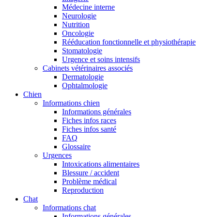
Médecine interne
Neurologie
Nutrition
Oncologie
Rééducation fonctionnelle et physiothérapie
Stomatologie
Urgence et soins intensifs
Cabinets vétérinaires associés
Dermatologie
Ophtalmologie
Chien
Informations chien
Informations générales
Fiches infos races
Fiches infos santé
FAQ
Glossaire
Urgences
Intoxications alimentaires
Blessure / accident
Problème médical
Reproduction
Chat
Informations chat
Informations générales