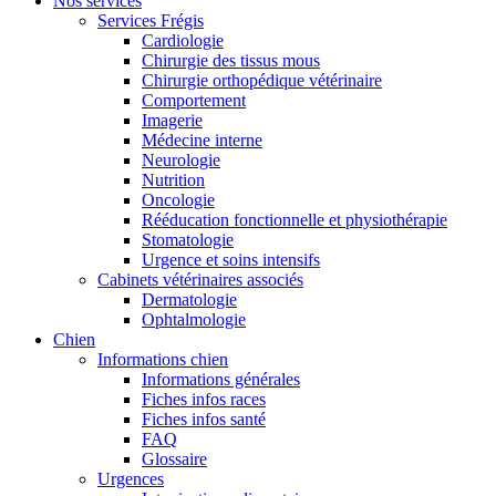
Nos services
Services Frégis
Cardiologie
Chirurgie des tissus mous
Chirurgie orthopédique vétérinaire
Comportement
Imagerie
Médecine interne
Neurologie
Nutrition
Oncologie
Rééducation fonctionnelle et physiothérapie
Stomatologie
Urgence et soins intensifs
Cabinets vétérinaires associés
Dermatologie
Ophtalmologie
Chien
Informations chien
Informations générales
Fiches infos races
Fiches infos santé
FAQ
Glossaire
Urgences