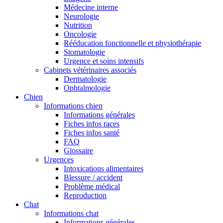
Médecine interne
Neurologie
Nutrition
Oncologie
Rééducation fonctionnelle et physiothérapie
Stomatologie
Urgence et soins intensifs
Cabinets vétérinaires associés
Dermatologie
Ophtalmologie
Chien
Informations chien
Informations générales
Fiches infos races
Fiches infos santé
FAQ
Glossaire
Urgences
Intoxications alimentaires
Blessure / accident
Problème médical
Reproduction
Chat
Informations chat
Informations générales