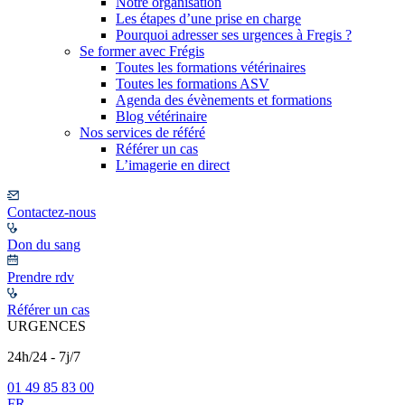
Notre organisation
Les étapes d’une prise en charge
Pourquoi adresser ses urgences à Fregis ?
Se former avec Frégis
Toutes les formations vétérinaires
Toutes les formations ASV
Agenda des évènements et formations
Blog vétérinaire
Nos services de référé
Référer un cas
L’imagerie en direct
Contactez-nous
Don du sang
Prendre rdv
Référer un cas
URGENCES
24h/24 - 7j/7
01 49 85 83 00
FR