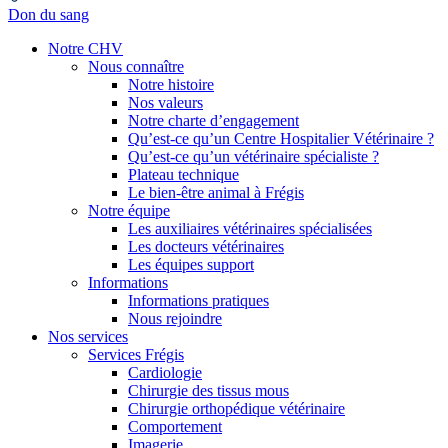
Don du sang
Notre CHV
Nous connaître
Notre histoire
Nos valeurs
Notre charte d’engagement
Qu’est-ce qu’un Centre Hospitalier Vétérinaire ?
Qu’est-ce qu’un vétérinaire spécialiste ?
Plateau technique
Le bien-être animal à Frégis
Notre équipe
Les auxiliaires vétérinaires spécialisées
Les docteurs vétérinaires
Les équipes support
Informations
Informations pratiques
Nous rejoindre
Nos services
Services Frégis
Cardiologie
Chirurgie des tissus mous
Chirurgie orthopédique vétérinaire
Comportement
Imagerie