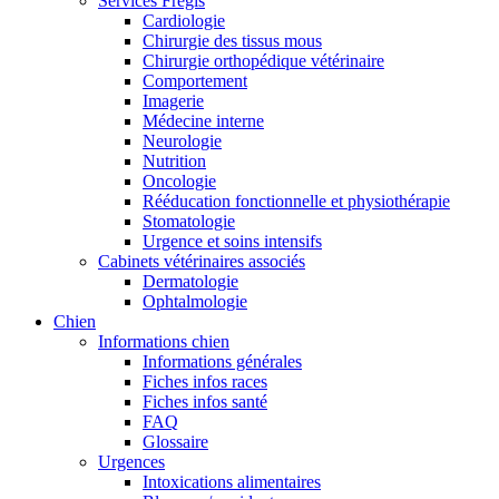
Services Frégis
Cardiologie
Chirurgie des tissus mous
Chirurgie orthopédique vétérinaire
Comportement
Imagerie
Médecine interne
Neurologie
Nutrition
Oncologie
Rééducation fonctionnelle et physiothérapie
Stomatologie
Urgence et soins intensifs
Cabinets vétérinaires associés
Dermatologie
Ophtalmologie
Chien
Informations chien
Informations générales
Fiches infos races
Fiches infos santé
FAQ
Glossaire
Urgences
Intoxications alimentaires