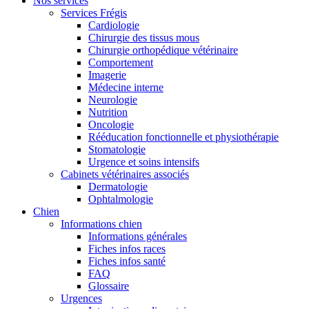
Nos services
Services Frégis
Cardiologie
Chirurgie des tissus mous
Chirurgie orthopédique vétérinaire
Comportement
Imagerie
Médecine interne
Neurologie
Nutrition
Oncologie
Rééducation fonctionnelle et physiothérapie
Stomatologie
Urgence et soins intensifs
Cabinets vétérinaires associés
Dermatologie
Ophtalmologie
Chien
Informations chien
Informations générales
Fiches infos races
Fiches infos santé
FAQ
Glossaire
Urgences