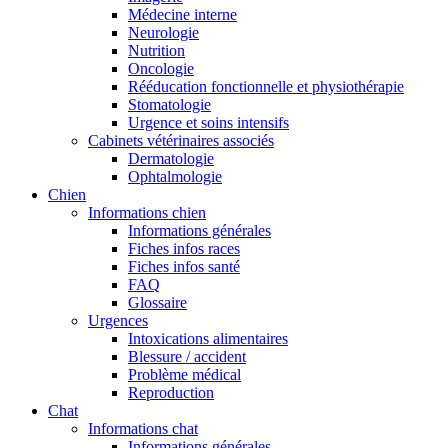
Médecine interne
Neurologie
Nutrition
Oncologie
Rééducation fonctionnelle et physiothérapie
Stomatologie
Urgence et soins intensifs
Cabinets vétérinaires associés
Dermatologie
Ophtalmologie
Chien
Informations chien
Informations générales
Fiches infos races
Fiches infos santé
FAQ
Glossaire
Urgences
Intoxications alimentaires
Blessure / accident
Problème médical
Reproduction
Chat
Informations chat
Informations générales