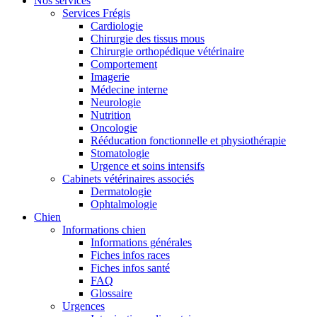
Nos services
Services Frégis
Cardiologie
Chirurgie des tissus mous
Chirurgie orthopédique vétérinaire
Comportement
Imagerie
Médecine interne
Neurologie
Nutrition
Oncologie
Rééducation fonctionnelle et physiothérapie
Stomatologie
Urgence et soins intensifs
Cabinets vétérinaires associés
Dermatologie
Ophtalmologie
Chien
Informations chien
Informations générales
Fiches infos races
Fiches infos santé
FAQ
Glossaire
Urgences