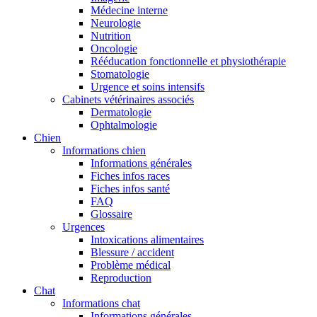
Médecine interne
Neurologie
Nutrition
Oncologie
Rééducation fonctionnelle et physiothérapie
Stomatologie
Urgence et soins intensifs
Cabinets vétérinaires associés
Dermatologie
Ophtalmologie
Chien
Informations chien
Informations générales
Fiches infos races
Fiches infos santé
FAQ
Glossaire
Urgences
Intoxications alimentaires
Blessure / accident
Problème médical
Reproduction
Chat
Informations chat
Informations générales