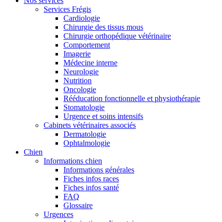
Nos services
Services Frégis
Cardiologie
Chirurgie des tissus mous
Chirurgie orthopédique vétérinaire
Comportement
Imagerie
Médecine interne
Neurologie
Nutrition
Oncologie
Rééducation fonctionnelle et physiothérapie
Stomatologie
Urgence et soins intensifs
Cabinets vétérinaires associés
Dermatologie
Ophtalmologie
Chien
Informations chien
Informations générales
Fiches infos races
Fiches infos santé
FAQ
Glossaire
Urgences