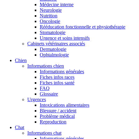
Médecine interne
Neurologie
Nutrition
Oncologie
Rééducation fonctionnelle et physiothérapie
Stomatologie
Urgence et soins intensifs
Cabinets vétérinaires associés
Dermatologie
Ophtalmologie
Chien
Informations chien
Informations générales
Fiches infos races
Fiches infos santé
FAQ
Glossaire
Urgences
Intoxications alimentaires
Blessure / accident
Problème médical
Reproduction
Chat
Informations chat
Informations générales