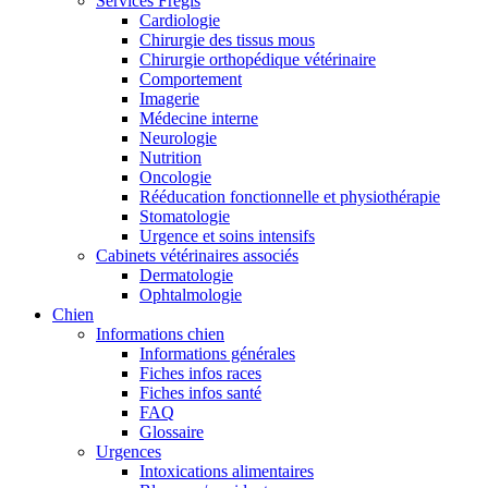
Services Frégis
Cardiologie
Chirurgie des tissus mous
Chirurgie orthopédique vétérinaire
Comportement
Imagerie
Médecine interne
Neurologie
Nutrition
Oncologie
Rééducation fonctionnelle et physiothérapie
Stomatologie
Urgence et soins intensifs
Cabinets vétérinaires associés
Dermatologie
Ophtalmologie
Chien
Informations chien
Informations générales
Fiches infos races
Fiches infos santé
FAQ
Glossaire
Urgences
Intoxications alimentaires