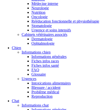
Médecine interne
Neurologie
Nutrition
Oncologie
Rééducation fonctionnelle et physiothérapie
Stomatologie
Urgence et soins intensifs
Cabinets vétérinaires associés
Dermatologie
Ophtalmologie
Chien
Informations chien
Informations générales
Fiches infos races
Fiches infos santé
FAQ
Glossaire
Urgences
Intoxications alimentaires
Blessure / accident
Problème médical
Reproduction
Chat
Informations chat
Informations générales