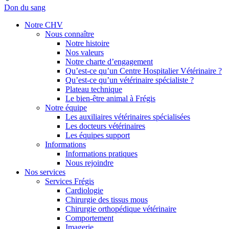
Don du sang
Notre CHV
Nous connaître
Notre histoire
Nos valeurs
Notre charte d’engagement
Qu’est-ce qu’un Centre Hospitalier Vétérinaire ?
Qu’est-ce qu’un vétérinaire spécialiste ?
Plateau technique
Le bien-être animal à Frégis
Notre équipe
Les auxiliaires vétérinaires spécialisées
Les docteurs vétérinaires
Les équipes support
Informations
Informations pratiques
Nous rejoindre
Nos services
Services Frégis
Cardiologie
Chirurgie des tissus mous
Chirurgie orthopédique vétérinaire
Comportement
Imagerie