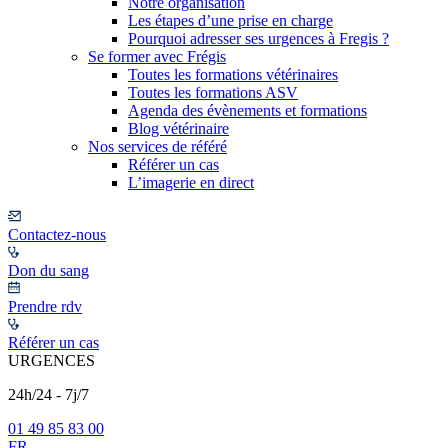
Notre organisation
Les étapes d’une prise en charge
Pourquoi adresser ses urgences à Fregis ?
Se former avec Frégis
Toutes les formations vétérinaires
Toutes les formations ASV
Agenda des évènements et formations
Blog vétérinaire
Nos services de référé
Référer un cas
L’imagerie en direct
Contactez-nous
Don du sang
Prendre rdv
Référer un cas
URGENCES
24h/24 - 7j/7
01 49 85 83 00
FR