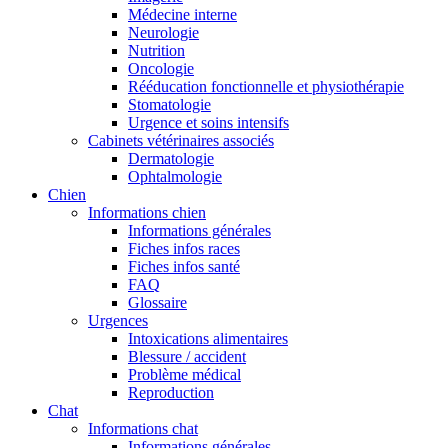
Médecine interne
Neurologie
Nutrition
Oncologie
Rééducation fonctionnelle et physiothérapie
Stomatologie
Urgence et soins intensifs
Cabinets vétérinaires associés
Dermatologie
Ophtalmologie
Chien
Informations chien
Informations générales
Fiches infos races
Fiches infos santé
FAQ
Glossaire
Urgences
Intoxications alimentaires
Blessure / accident
Problème médical
Reproduction
Chat
Informations chat
Informations générales