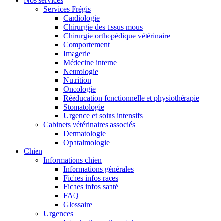
Nos services
Services Frégis
Cardiologie
Chirurgie des tissus mous
Chirurgie orthopédique vétérinaire
Comportement
Imagerie
Médecine interne
Neurologie
Nutrition
Oncologie
Rééducation fonctionnelle et physiothérapie
Stomatologie
Urgence et soins intensifs
Cabinets vétérinaires associés
Dermatologie
Ophtalmologie
Chien
Informations chien
Informations générales
Fiches infos races
Fiches infos santé
FAQ
Glossaire
Urgences