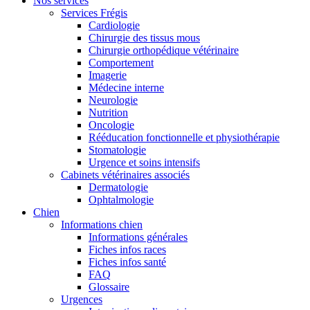
Nos services
Services Frégis
Cardiologie
Chirurgie des tissus mous
Chirurgie orthopédique vétérinaire
Comportement
Imagerie
Médecine interne
Neurologie
Nutrition
Oncologie
Rééducation fonctionnelle et physiothérapie
Stomatologie
Urgence et soins intensifs
Cabinets vétérinaires associés
Dermatologie
Ophtalmologie
Chien
Informations chien
Informations générales
Fiches infos races
Fiches infos santé
FAQ
Glossaire
Urgences