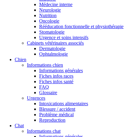
Médecine interne
Neurologie
Nutrition
Oncologie
Rééducation fonctionnelle et physiothérapie
Stomatologie
Urgence et soins intensifs
Cabinets vétérinaires associés
Dermatologie
Ophtalmologie
Chien
Informations chien
Informations générales
Fiches infos races
Fiches infos santé
FAQ
Glossaire
Urgences
Intoxications alimentaires
Blessure / accident
Problème médical
Reproduction
Chat
Informations chat
Informations générales