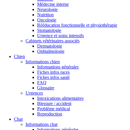
Médecine interne
Neurologie
Nutrition
Oncologie
Rééducation fonctionnelle et physiothérapie
Stomatologie
Urgence et soins intensifs
Cabinets vétérinaires associés
Dermatologie
Ophtalmologie
Chien
Informations chien
Informations générales
Fiches infos races
Fiches infos santé
FAQ
Glossaire
Urgences
Intoxications alimentaires
Blessure / accident
Problème médical
Reproduction
Chat
Informations chat
Informations générales