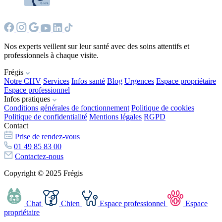
Nos experts veillent sur leur santé avec des soins attentifs et
professionnels à chaque visite.
Frégis
Notre CHV
Services
Infos santé
Blog
Urgences
Espace propriétaire
Espace professionnel
Infos pratiques
Conditions générales de fonctionnement
Politique de cookies
Politique de confidentialité
Mentions légales
RGPD
Contact
Prise de rendez-vous
01 49 85 83 00
Contactez-nous
Copyright © 2025 Frégis
Chat
Chien
Espace professionnel
Espace
propriétaire