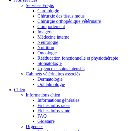
Nos services
Services Frégis
Cardiologie
Chirurgie des tissus mous
Chirurgie orthopédique vétérinaire
Comportement
Imagerie
Médecine interne
Neurologie
Nutrition
Oncologie
Rééducation fonctionnelle et physiothérapie
Stomatologie
Urgence et soins intensifs
Cabinets vétérinaires associés
Dermatologie
Ophtalmologie
Chien
Informations chien
Informations générales
Fiches infos races
Fiches infos santé
FAQ
Glossaire
Urgences