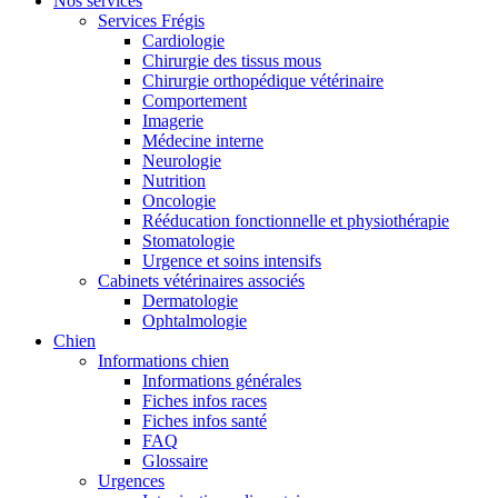
Nos services
Services Frégis
Cardiologie
Chirurgie des tissus mous
Chirurgie orthopédique vétérinaire
Comportement
Imagerie
Médecine interne
Neurologie
Nutrition
Oncologie
Rééducation fonctionnelle et physiothérapie
Stomatologie
Urgence et soins intensifs
Cabinets vétérinaires associés
Dermatologie
Ophtalmologie
Chien
Informations chien
Informations générales
Fiches infos races
Fiches infos santé
FAQ
Glossaire
Urgences