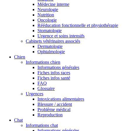
Médecine interne
Neurologie
Nutrition
Oncologie
Rééducation fonctionnelle et physiothérapie
Stomatologie
Urgence et soins intensifs
Cabinets vétérinaires associés
Dermatologie
Ophtalmologie
Chien
Informations chien
Informations générales
Fiches infos races
Fiches infos santé
FAQ
Glossaire
Urgences
Intoxications alimentaires
Blessure / accident
Problème médical
Reproduction
Chat
Informations chat
Informations générales