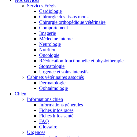
Nos services
Services Frégis
Cardiologie
Chirurgie des tissus mous
Chirurgie orthopédique vétérinaire
Comportement
Imagerie
Médecine interne
Neurologie
Nutrition
Oncologie
Rééducation fonctionnelle et physiothérapie
Stomatologie
Urgence et soins intensifs
Cabinets vétérinaires associés
Dermatologie
Ophtalmologie
Chien
Informations chien
Informations générales
Fiches infos races
Fiches infos santé
FAQ
Glossaire
Urgences