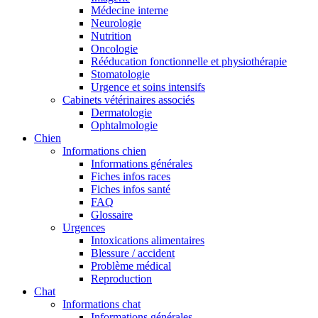
Médecine interne
Neurologie
Nutrition
Oncologie
Rééducation fonctionnelle et physiothérapie
Stomatologie
Urgence et soins intensifs
Cabinets vétérinaires associés
Dermatologie
Ophtalmologie
Chien
Informations chien
Informations générales
Fiches infos races
Fiches infos santé
FAQ
Glossaire
Urgences
Intoxications alimentaires
Blessure / accident
Problème médical
Reproduction
Chat
Informations chat
Informations générales