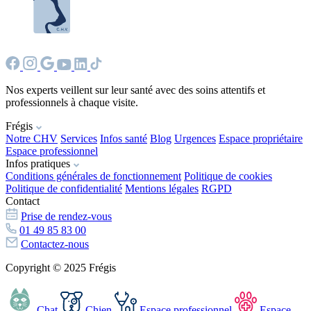
Nos experts veillent sur leur santé avec des soins attentifs et
professionnels à chaque visite.
Frégis
Notre CHV
Services
Infos santé
Blog
Urgences
Espace propriétaire
Espace professionnel
Infos pratiques
Conditions générales de fonctionnement
Politique de cookies
Politique de confidentialité
Mentions légales
RGPD
Contact
Prise de rendez-vous
01 49 85 83 00
Contactez-nous
Copyright © 2025 Frégis
Chat
Chien
Espace professionnel
Espace