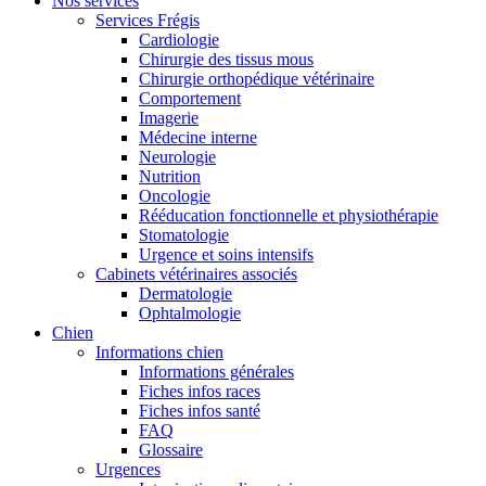
Nos services
Services Frégis
Cardiologie
Chirurgie des tissus mous
Chirurgie orthopédique vétérinaire
Comportement
Imagerie
Médecine interne
Neurologie
Nutrition
Oncologie
Rééducation fonctionnelle et physiothérapie
Stomatologie
Urgence et soins intensifs
Cabinets vétérinaires associés
Dermatologie
Ophtalmologie
Chien
Informations chien
Informations générales
Fiches infos races
Fiches infos santé
FAQ
Glossaire
Urgences