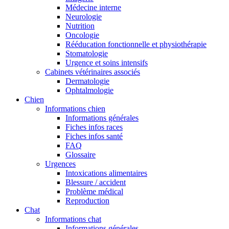
Médecine interne
Neurologie
Nutrition
Oncologie
Rééducation fonctionnelle et physiothérapie
Stomatologie
Urgence et soins intensifs
Cabinets vétérinaires associés
Dermatologie
Ophtalmologie
Chien
Informations chien
Informations générales
Fiches infos races
Fiches infos santé
FAQ
Glossaire
Urgences
Intoxications alimentaires
Blessure / accident
Problème médical
Reproduction
Chat
Informations chat
Informations générales