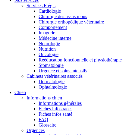
Nos services
Services Frégis
Cardiologie
Chirurgie des tissus mous
Chirurgie orthopédique vétérinaire
Comportement
Imagerie
Médecine interne
Neurologie
Nutrition
Oncologie
Rééducation fonctionnelle et physiothérapie
Stomatologie
Urgence et soins intensifs
Cabinets vétérinaires associés
Dermatologie
Ophtalmologie
Chien
Informations chien
Informations générales
Fiches infos races
Fiches infos santé
FAQ
Glossaire
Urgences