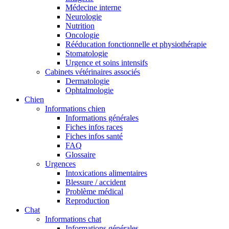
Médecine interne
Neurologie
Nutrition
Oncologie
Rééducation fonctionnelle et physiothérapie
Stomatologie
Urgence et soins intensifs
Cabinets vétérinaires associés
Dermatologie
Ophtalmologie
Chien
Informations chien
Informations générales
Fiches infos races
Fiches infos santé
FAQ
Glossaire
Urgences
Intoxications alimentaires
Blessure / accident
Problème médical
Reproduction
Chat
Informations chat
Informations générales