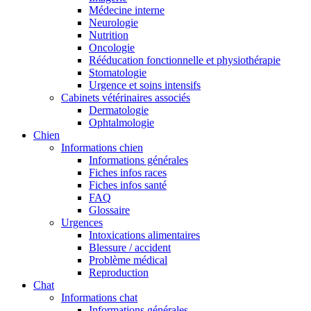
Médecine interne
Neurologie
Nutrition
Oncologie
Rééducation fonctionnelle et physiothérapie
Stomatologie
Urgence et soins intensifs
Cabinets vétérinaires associés
Dermatologie
Ophtalmologie
Chien
Informations chien
Informations générales
Fiches infos races
Fiches infos santé
FAQ
Glossaire
Urgences
Intoxications alimentaires
Blessure / accident
Problème médical
Reproduction
Chat
Informations chat
Informations générales