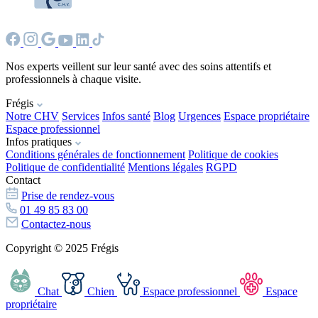
Nos experts veillent sur leur santé avec des soins attentifs et
professionnels à chaque visite.
Frégis
Notre CHV
Services
Infos santé
Blog
Urgences
Espace propriétaire
Espace professionnel
Infos pratiques
Conditions générales de fonctionnement
Politique de cookies
Politique de confidentialité
Mentions légales
RGPD
Contact
Prise de rendez-vous
01 49 85 83 00
Contactez-nous
Copyright © 2025 Frégis
Chat
Chien
Espace professionnel
Espace
propriétaire