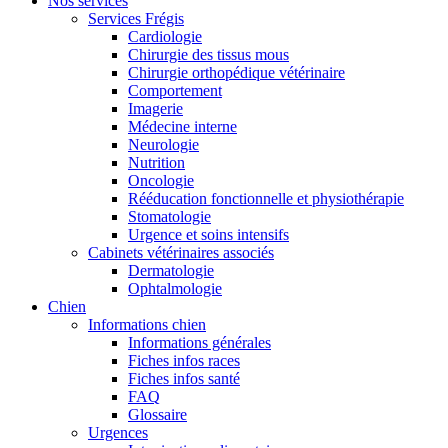
Nos services
Services Frégis
Cardiologie
Chirurgie des tissus mous
Chirurgie orthopédique vétérinaire
Comportement
Imagerie
Médecine interne
Neurologie
Nutrition
Oncologie
Rééducation fonctionnelle et physiothérapie
Stomatologie
Urgence et soins intensifs
Cabinets vétérinaires associés
Dermatologie
Ophtalmologie
Chien
Informations chien
Informations générales
Fiches infos races
Fiches infos santé
FAQ
Glossaire
Urgences