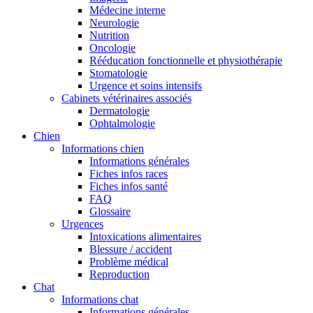
Médecine interne
Neurologie
Nutrition
Oncologie
Rééducation fonctionnelle et physiothérapie
Stomatologie
Urgence et soins intensifs
Cabinets vétérinaires associés
Dermatologie
Ophtalmologie
Chien
Informations chien
Informations générales
Fiches infos races
Fiches infos santé
FAQ
Glossaire
Urgences
Intoxications alimentaires
Blessure / accident
Problème médical
Reproduction
Chat
Informations chat
Informations générales