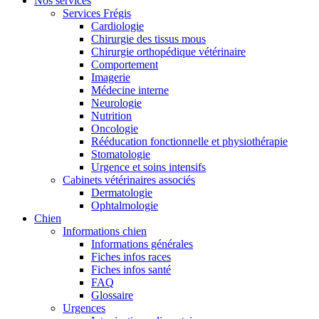
Nos services
Services Frégis
Cardiologie
Chirurgie des tissus mous
Chirurgie orthopédique vétérinaire
Comportement
Imagerie
Médecine interne
Neurologie
Nutrition
Oncologie
Rééducation fonctionnelle et physiothérapie
Stomatologie
Urgence et soins intensifs
Cabinets vétérinaires associés
Dermatologie
Ophtalmologie
Chien
Informations chien
Informations générales
Fiches infos races
Fiches infos santé
FAQ
Glossaire
Urgences