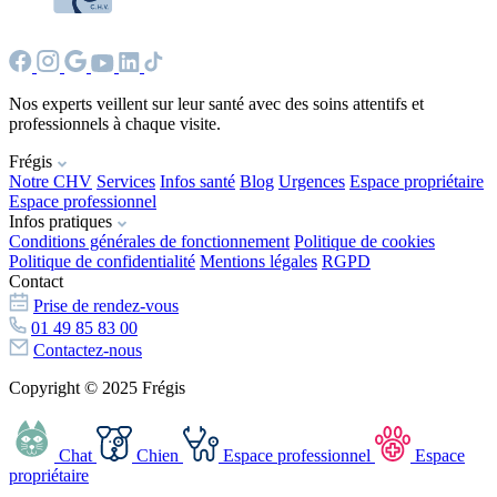
Nos experts veillent sur leur santé avec des soins attentifs et
professionnels à chaque visite.
Frégis
Notre CHV
Services
Infos santé
Blog
Urgences
Espace propriétaire
Espace professionnel
Infos pratiques
Conditions générales de fonctionnement
Politique de cookies
Politique de confidentialité
Mentions légales
RGPD
Contact
Prise de rendez-vous
01 49 85 83 00
Contactez-nous
Copyright © 2025 Frégis
Chat
Chien
Espace professionnel
Espace
propriétaire