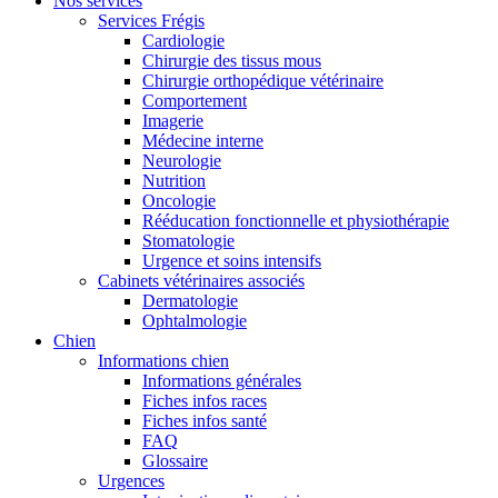
Nos services
Services Frégis
Cardiologie
Chirurgie des tissus mous
Chirurgie orthopédique vétérinaire
Comportement
Imagerie
Médecine interne
Neurologie
Nutrition
Oncologie
Rééducation fonctionnelle et physiothérapie
Stomatologie
Urgence et soins intensifs
Cabinets vétérinaires associés
Dermatologie
Ophtalmologie
Chien
Informations chien
Informations générales
Fiches infos races
Fiches infos santé
FAQ
Glossaire
Urgences