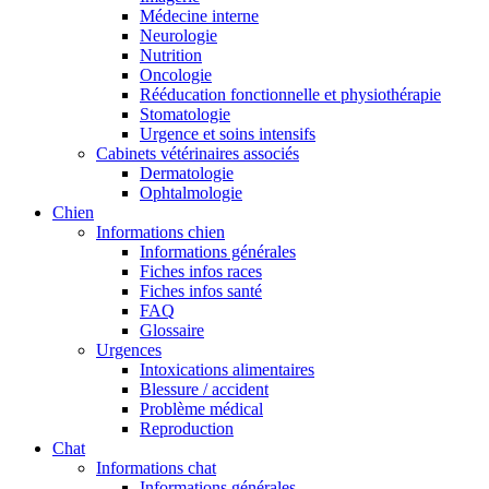
Médecine interne
Neurologie
Nutrition
Oncologie
Rééducation fonctionnelle et physiothérapie
Stomatologie
Urgence et soins intensifs
Cabinets vétérinaires associés
Dermatologie
Ophtalmologie
Chien
Informations chien
Informations générales
Fiches infos races
Fiches infos santé
FAQ
Glossaire
Urgences
Intoxications alimentaires
Blessure / accident
Problème médical
Reproduction
Chat
Informations chat
Informations générales