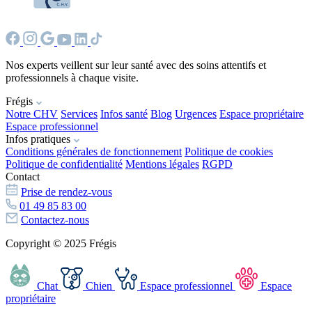
Nos experts veillent sur leur santé avec des soins attentifs et
professionnels à chaque visite.
Frégis
Notre CHV
Services
Infos santé
Blog
Urgences
Espace propriétaire
Espace professionnel
Infos pratiques
Conditions générales de fonctionnement
Politique de cookies
Politique de confidentialité
Mentions légales
RGPD
Contact
Prise de rendez-vous
01 49 85 83 00
Contactez-nous
Copyright © 2025 Frégis
Chat
Chien
Espace professionnel
Espace
propriétaire