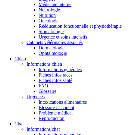
Médecine interne
Neurologie
Nutrition
Oncologie
Rééducation fonctionnelle et physiothérapie
Stomatologie
Urgence et soins intensifs
Cabinets vétérinaires associés
Dermatologie
Ophtalmologie
Chien
Informations chien
Informations générales
Fiches infos races
Fiches infos santé
FAQ
Glossaire
Urgences
Intoxications alimentaires
Blessure / accident
Problème médical
Reproduction
Chat
Informations chat
Informations générales