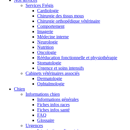
Nos services
Services Frégis
Cardiologie
Chirurgie des tissus mous
Chirurgie orthopédique vétérinaire
Comportement
Imagerie
Médecine interne
Neurologie
Nutrition
Oncologie
Rééducation fonctionnelle et physiothérapie
Stomatologie
Urgence et soins intensifs
Cabinets vétérinaires associés
Dermatologie
Ophtalmologie
Chien
Informations chien
Informations générales
Fiches infos races
Fiches infos santé
FAQ
Glossaire
Urgences