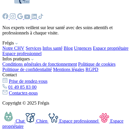
Nos experts veillent sur leur santé avec des soins attentifs et
professionnels à chaque visite.
Frégis
Notre CHV
Services
Infos santé
Blog
Urgences
Espace propriétaire
Espace professionnel
Infos pratiques
Conditions générales de fonctionnement
Politique de cookies
Politique de confidentialité
Mentions légales
RGPD
Contact
Prise de rendez-vous
01 49 85 83 00
Contactez-nous
Copyright © 2025 Frégis
Chat
Chien
Espace professionnel
Espace
propriétaire