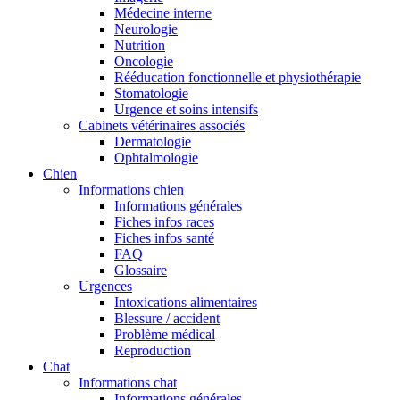
Médecine interne
Neurologie
Nutrition
Oncologie
Rééducation fonctionnelle et physiothérapie
Stomatologie
Urgence et soins intensifs
Cabinets vétérinaires associés
Dermatologie
Ophtalmologie
Chien
Informations chien
Informations générales
Fiches infos races
Fiches infos santé
FAQ
Glossaire
Urgences
Intoxications alimentaires
Blessure / accident
Problème médical
Reproduction
Chat
Informations chat
Informations générales