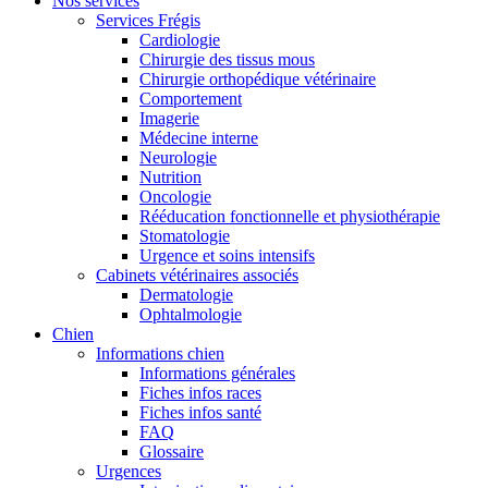
Nos services
Services Frégis
Cardiologie
Chirurgie des tissus mous
Chirurgie orthopédique vétérinaire
Comportement
Imagerie
Médecine interne
Neurologie
Nutrition
Oncologie
Rééducation fonctionnelle et physiothérapie
Stomatologie
Urgence et soins intensifs
Cabinets vétérinaires associés
Dermatologie
Ophtalmologie
Chien
Informations chien
Informations générales
Fiches infos races
Fiches infos santé
FAQ
Glossaire
Urgences