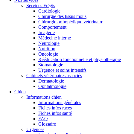
Nos services
Services Frégis
Cardiologie
Chirurgie des tissus mous
Chirurgie orthopédique vétérinaire
Comportement
Imagerie
Médecine interne
Neurologie
Nutrition
Oncologie
Rééducation fonctionnelle et physiothérapie
Stomatologie
Urgence et soins intensifs
Cabinets vétérinaires associés
Dermatologie
Ophtalmologie
Chien
Informations chien
Informations générales
Fiches infos races
Fiches infos santé
FAQ
Glossaire
Urgences