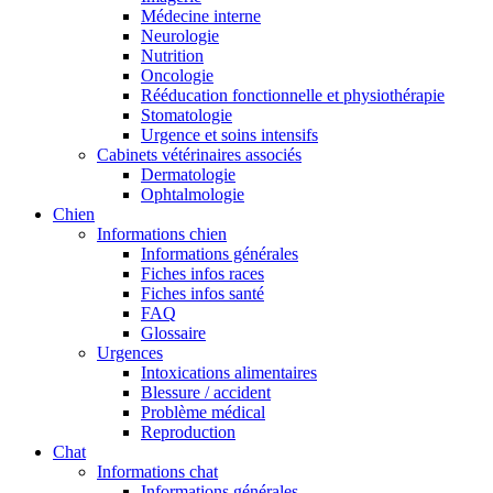
Médecine interne
Neurologie
Nutrition
Oncologie
Rééducation fonctionnelle et physiothérapie
Stomatologie
Urgence et soins intensifs
Cabinets vétérinaires associés
Dermatologie
Ophtalmologie
Chien
Informations chien
Informations générales
Fiches infos races
Fiches infos santé
FAQ
Glossaire
Urgences
Intoxications alimentaires
Blessure / accident
Problème médical
Reproduction
Chat
Informations chat
Informations générales