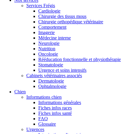
Nos services
Services Frégis
Cardiologie
Chirurgie des tissus mous
Chirurgie orthopédique vétérinaire
Comportement
Imagerie
Médecine interne
Neurologie
Nutrition
Oncologie
Rééducation fonctionnelle et physiothérapie
Stomatologie
Urgence et soins intensifs
Cabinets vétérinaires associés
Dermatologie
Ophtalmologie
Chien
Informations chien
Informations générales
Fiches infos races
Fiches infos santé
FAQ
Glossaire
Urgences