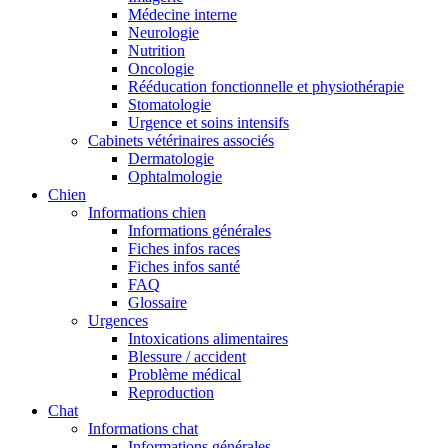
Médecine interne
Neurologie
Nutrition
Oncologie
Rééducation fonctionnelle et physiothérapie
Stomatologie
Urgence et soins intensifs
Cabinets vétérinaires associés
Dermatologie
Ophtalmologie
Chien
Informations chien
Informations générales
Fiches infos races
Fiches infos santé
FAQ
Glossaire
Urgences
Intoxications alimentaires
Blessure / accident
Problème médical
Reproduction
Chat
Informations chat
Informations générales