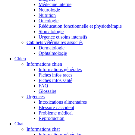
Médecine interne
Neurologie
Nutrition
Oncologie
Rééducation fonctionnelle et physiothérapie
Stomatologie
Urgence et soins intensifs
Cabinets vétérinaires associés
Dermatologie
Ophtalmologie
Chien
Informations chien
Informations générales
Fiches infos races
Fiches infos santé
FAQ
Glossaire
Urgences
Intoxications alimentaires
Blessure / accident
Problème médical
Reproduction
Chat
Informations chat
Informations générales