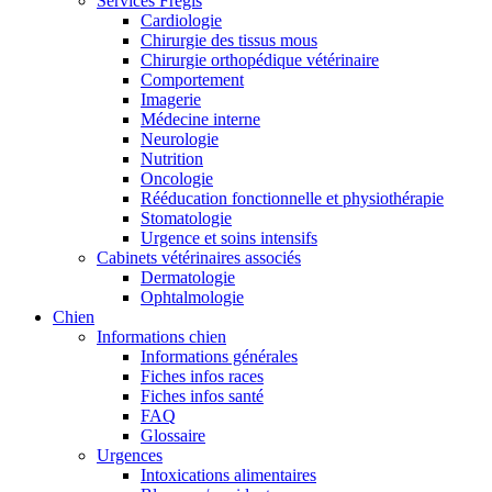
Services Frégis
Cardiologie
Chirurgie des tissus mous
Chirurgie orthopédique vétérinaire
Comportement
Imagerie
Médecine interne
Neurologie
Nutrition
Oncologie
Rééducation fonctionnelle et physiothérapie
Stomatologie
Urgence et soins intensifs
Cabinets vétérinaires associés
Dermatologie
Ophtalmologie
Chien
Informations chien
Informations générales
Fiches infos races
Fiches infos santé
FAQ
Glossaire
Urgences
Intoxications alimentaires