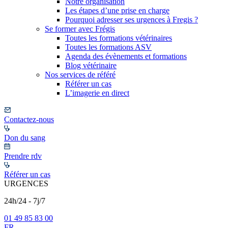
Notre organisation
Les étapes d’une prise en charge
Pourquoi adresser ses urgences à Fregis ?
Se former avec Frégis
Toutes les formations vétérinaires
Toutes les formations ASV
Agenda des évènements et formations
Blog vétérinaire
Nos services de référé
Référer un cas
L’imagerie en direct
Contactez-nous
Don du sang
Prendre rdv
Référer un cas
URGENCES
24h/24 - 7j/7
01 49 85 83 00
FR