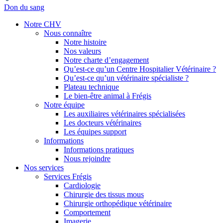
Don du sang
Notre CHV
Nous connaître
Notre histoire
Nos valeurs
Notre charte d’engagement
Qu’est-ce qu’un Centre Hospitalier Vétérinaire ?
Qu’est-ce qu’un vétérinaire spécialiste ?
Plateau technique
Le bien-être animal à Frégis
Notre équipe
Les auxiliaires vétérinaires spécialisées
Les docteurs vétérinaires
Les équipes support
Informations
Informations pratiques
Nous rejoindre
Nos services
Services Frégis
Cardiologie
Chirurgie des tissus mous
Chirurgie orthopédique vétérinaire
Comportement
Imagerie