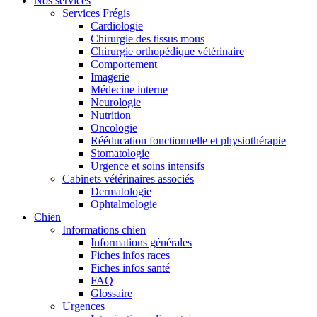
Nos services
Services Frégis
Cardiologie
Chirurgie des tissus mous
Chirurgie orthopédique vétérinaire
Comportement
Imagerie
Médecine interne
Neurologie
Nutrition
Oncologie
Rééducation fonctionnelle et physiothérapie
Stomatologie
Urgence et soins intensifs
Cabinets vétérinaires associés
Dermatologie
Ophtalmologie
Chien
Informations chien
Informations générales
Fiches infos races
Fiches infos santé
FAQ
Glossaire
Urgences