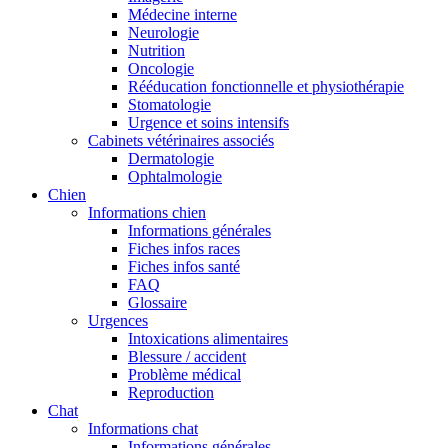
Médecine interne
Neurologie
Nutrition
Oncologie
Rééducation fonctionnelle et physiothérapie
Stomatologie
Urgence et soins intensifs
Cabinets vétérinaires associés
Dermatologie
Ophtalmologie
Chien
Informations chien
Informations générales
Fiches infos races
Fiches infos santé
FAQ
Glossaire
Urgences
Intoxications alimentaires
Blessure / accident
Problème médical
Reproduction
Chat
Informations chat
Informations générales