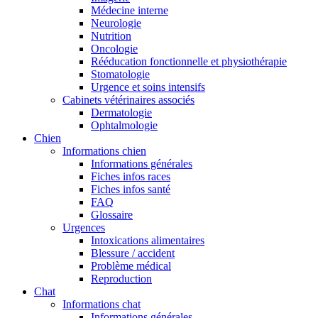
Médecine interne
Neurologie
Nutrition
Oncologie
Rééducation fonctionnelle et physiothérapie
Stomatologie
Urgence et soins intensifs
Cabinets vétérinaires associés
Dermatologie
Ophtalmologie
Chien
Informations chien
Informations générales
Fiches infos races
Fiches infos santé
FAQ
Glossaire
Urgences
Intoxications alimentaires
Blessure / accident
Problème médical
Reproduction
Chat
Informations chat
Informations générales