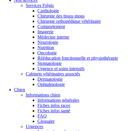
Nos services
Services Frégis
Cardiologie
Chirurgie des tissus mous
Chirurgie orthopédique vétérinaire
Comportement
Imagerie
Médecine interne
Neurologie
Nutrition
Oncologie
Rééducation fonctionnelle et physiothérapie
Stomatologie
Urgence et soins intensifs
Cabinets vétérinaires associés
Dermatologie
Ophtalmologie
Chien
Informations chien
Informations générales
Fiches infos races
Fiches infos santé
FAQ
Glossaire
Urgences