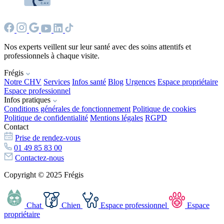
Nos experts veillent sur leur santé avec des soins attentifs et
professionnels à chaque visite.
Frégis
Notre CHV
Services
Infos santé
Blog
Urgences
Espace propriétaire
Espace professionnel
Infos pratiques
Conditions générales de fonctionnement
Politique de cookies
Politique de confidentialité
Mentions légales
RGPD
Contact
Prise de rendez-vous
01 49 85 83 00
Contactez-nous
Copyright © 2025 Frégis
Chat
Chien
Espace professionnel
Espace
propriétaire