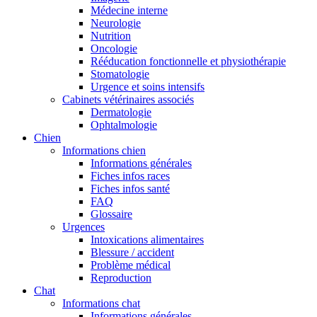
Médecine interne
Neurologie
Nutrition
Oncologie
Rééducation fonctionnelle et physiothérapie
Stomatologie
Urgence et soins intensifs
Cabinets vétérinaires associés
Dermatologie
Ophtalmologie
Chien
Informations chien
Informations générales
Fiches infos races
Fiches infos santé
FAQ
Glossaire
Urgences
Intoxications alimentaires
Blessure / accident
Problème médical
Reproduction
Chat
Informations chat
Informations générales