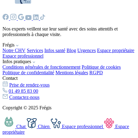
Nos experts veillent sur leur santé avec des soins attentifs et
professionnels à chaque visite.
Frégis
Notre CHV
Services
Infos santé
Blog
Urgences
Espace propriétaire
Espace professionnel
Infos pratiques
Conditions générales de fonctionnement
Politique de cookies
Politique de confidentialité
Mentions légales
RGPD
Contact
Prise de rendez-vous
01 49 85 83 00
Contactez-nous
Copyright © 2025 Frégis
Chat
Chien
Espace professionnel
Espace
propriétaire