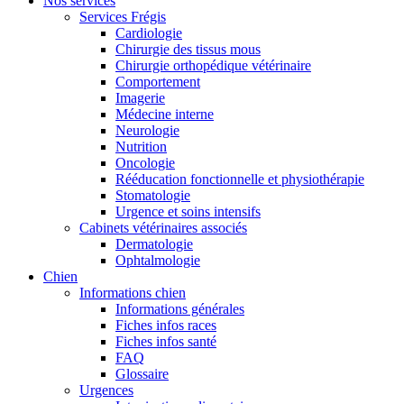
Nos services
Services Frégis
Cardiologie
Chirurgie des tissus mous
Chirurgie orthopédique vétérinaire
Comportement
Imagerie
Médecine interne
Neurologie
Nutrition
Oncologie
Rééducation fonctionnelle et physiothérapie
Stomatologie
Urgence et soins intensifs
Cabinets vétérinaires associés
Dermatologie
Ophtalmologie
Chien
Informations chien
Informations générales
Fiches infos races
Fiches infos santé
FAQ
Glossaire
Urgences