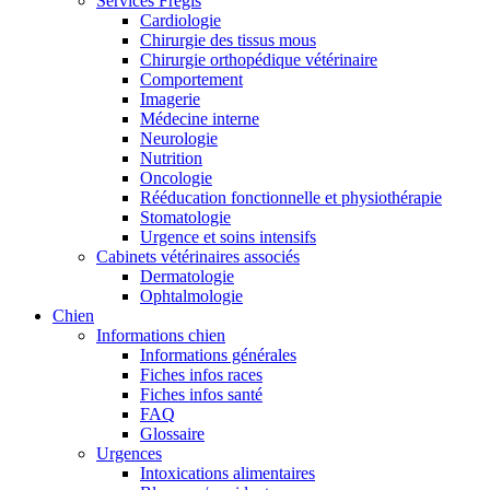
Services Frégis
Cardiologie
Chirurgie des tissus mous
Chirurgie orthopédique vétérinaire
Comportement
Imagerie
Médecine interne
Neurologie
Nutrition
Oncologie
Rééducation fonctionnelle et physiothérapie
Stomatologie
Urgence et soins intensifs
Cabinets vétérinaires associés
Dermatologie
Ophtalmologie
Chien
Informations chien
Informations générales
Fiches infos races
Fiches infos santé
FAQ
Glossaire
Urgences
Intoxications alimentaires