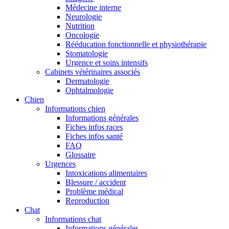
Médecine interne
Neurologie
Nutrition
Oncologie
Rééducation fonctionnelle et physiothérapie
Stomatologie
Urgence et soins intensifs
Cabinets vétérinaires associés
Dermatologie
Ophtalmologie
Chien
Informations chien
Informations générales
Fiches infos races
Fiches infos santé
FAQ
Glossaire
Urgences
Intoxications alimentaires
Blessure / accident
Problème médical
Reproduction
Chat
Informations chat
Informations générales