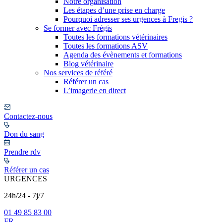
Notre organisation
Les étapes d’une prise en charge
Pourquoi adresser ses urgences à Fregis ?
Se former avec Frégis
Toutes les formations vétérinaires
Toutes les formations ASV
Agenda des évènements et formations
Blog vétérinaire
Nos services de référé
Référer un cas
L’imagerie en direct
Contactez-nous
Don du sang
Prendre rdv
Référer un cas
URGENCES
24h/24 - 7j/7
01 49 85 83 00
FR