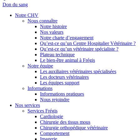
Don du sang
Notre CHV
Nous connaître
Notre histoire
Nos valeurs
Notre charte d’engagement
Qu’est-ce qu’un Centre Hospitalier Vétérinaire ?
Qu’est-ce qu’un vétérinaire spécialiste ?
Plateau technique
Le bien-être animal à Frégis
Notre équipe
Les auxiliaires vétérinaires spécialisées
Les docteurs vétérinaires
Les équipes support
Informations
Informations pratiques
Nous rejoindre
Nos services
Services Frégis
Cardiologie
Chirurgie des tissus mous
Chirurgie orthopédique vétérinaire
Comportement
Imagerie