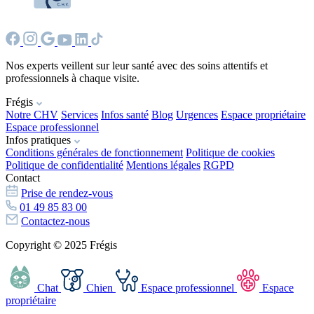
Nos experts veillent sur leur santé avec des soins attentifs et
professionnels à chaque visite.
Frégis
Notre CHV
Services
Infos santé
Blog
Urgences
Espace propriétaire
Espace professionnel
Infos pratiques
Conditions générales de fonctionnement
Politique de cookies
Politique de confidentialité
Mentions légales
RGPD
Contact
Prise de rendez-vous
01 49 85 83 00
Contactez-nous
Copyright © 2025 Frégis
Chat
Chien
Espace professionnel
Espace
propriétaire