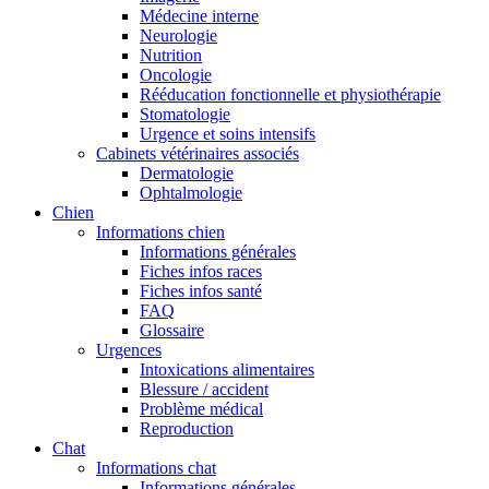
Médecine interne
Neurologie
Nutrition
Oncologie
Rééducation fonctionnelle et physiothérapie
Stomatologie
Urgence et soins intensifs
Cabinets vétérinaires associés
Dermatologie
Ophtalmologie
Chien
Informations chien
Informations générales
Fiches infos races
Fiches infos santé
FAQ
Glossaire
Urgences
Intoxications alimentaires
Blessure / accident
Problème médical
Reproduction
Chat
Informations chat
Informations générales