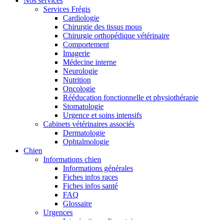
Nos services
Services Frégis
Cardiologie
Chirurgie des tissus mous
Chirurgie orthopédique vétérinaire
Comportement
Imagerie
Médecine interne
Neurologie
Nutrition
Oncologie
Rééducation fonctionnelle et physiothérapie
Stomatologie
Urgence et soins intensifs
Cabinets vétérinaires associés
Dermatologie
Ophtalmologie
Chien
Informations chien
Informations générales
Fiches infos races
Fiches infos santé
FAQ
Glossaire
Urgences