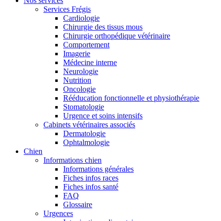
Nos services
Services Frégis
Cardiologie
Chirurgie des tissus mous
Chirurgie orthopédique vétérinaire
Comportement
Imagerie
Médecine interne
Neurologie
Nutrition
Oncologie
Rééducation fonctionnelle et physiothérapie
Stomatologie
Urgence et soins intensifs
Cabinets vétérinaires associés
Dermatologie
Ophtalmologie
Chien
Informations chien
Informations générales
Fiches infos races
Fiches infos santé
FAQ
Glossaire
Urgences