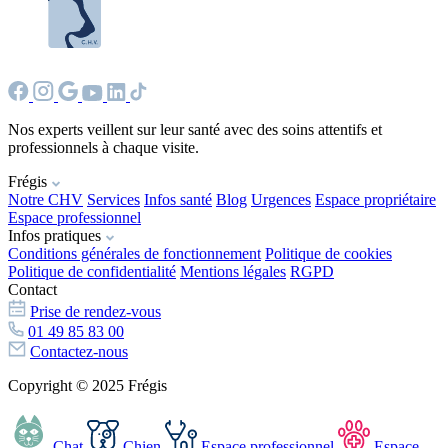
Nos experts veillent sur leur santé avec des soins attentifs et
professionnels à chaque visite.
Frégis
Notre CHV
Services
Infos santé
Blog
Urgences
Espace propriétaire
Espace professionnel
Infos pratiques
Conditions générales de fonctionnement
Politique de cookies
Politique de confidentialité
Mentions légales
RGPD
Contact
Prise de rendez-vous
01 49 85 83 00
Contactez-nous
Copyright © 2025 Frégis
Chat
Chien
Espace professionnel
Espace