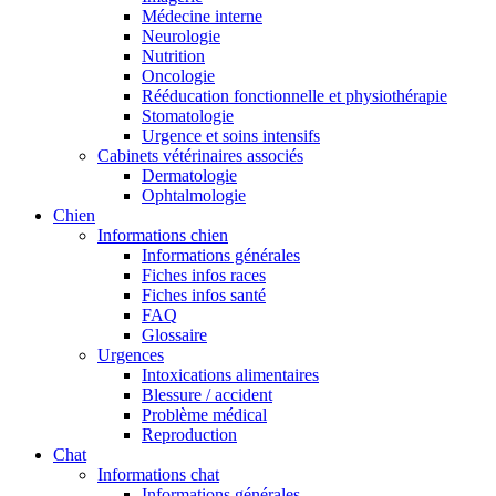
Médecine interne
Neurologie
Nutrition
Oncologie
Rééducation fonctionnelle et physiothérapie
Stomatologie
Urgence et soins intensifs
Cabinets vétérinaires associés
Dermatologie
Ophtalmologie
Chien
Informations chien
Informations générales
Fiches infos races
Fiches infos santé
FAQ
Glossaire
Urgences
Intoxications alimentaires
Blessure / accident
Problème médical
Reproduction
Chat
Informations chat
Informations générales