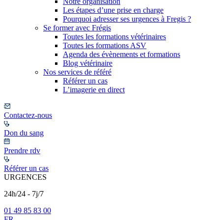
Notre organisation
Les étapes d’une prise en charge
Pourquoi adresser ses urgences à Fregis ?
Se former avec Frégis
Toutes les formations vétérinaires
Toutes les formations ASV
Agenda des évènements et formations
Blog vétérinaire
Nos services de référé
Référer un cas
L’imagerie en direct
Contactez-nous
Don du sang
Prendre rdv
Référer un cas
URGENCES
24h/24 - 7j/7
01 49 85 83 00
FR