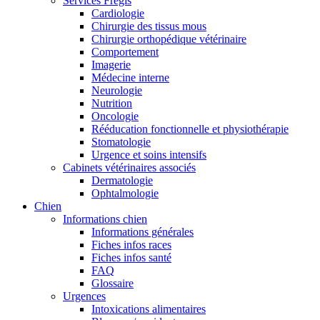
Services Frégis
Cardiologie
Chirurgie des tissus mous
Chirurgie orthopédique vétérinaire
Comportement
Imagerie
Médecine interne
Neurologie
Nutrition
Oncologie
Rééducation fonctionnelle et physiothérapie
Stomatologie
Urgence et soins intensifs
Cabinets vétérinaires associés
Dermatologie
Ophtalmologie
Chien
Informations chien
Informations générales
Fiches infos races
Fiches infos santé
FAQ
Glossaire
Urgences
Intoxications alimentaires