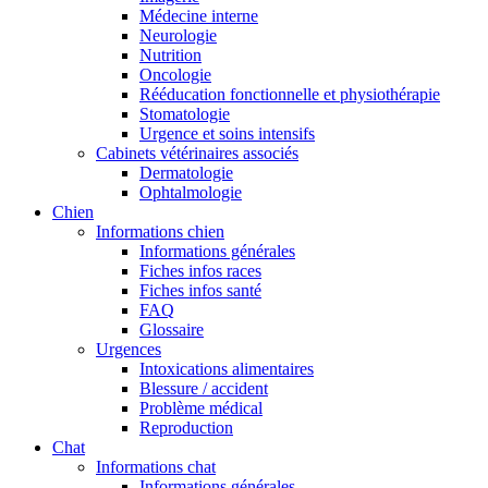
Médecine interne
Neurologie
Nutrition
Oncologie
Rééducation fonctionnelle et physiothérapie
Stomatologie
Urgence et soins intensifs
Cabinets vétérinaires associés
Dermatologie
Ophtalmologie
Chien
Informations chien
Informations générales
Fiches infos races
Fiches infos santé
FAQ
Glossaire
Urgences
Intoxications alimentaires
Blessure / accident
Problème médical
Reproduction
Chat
Informations chat
Informations générales