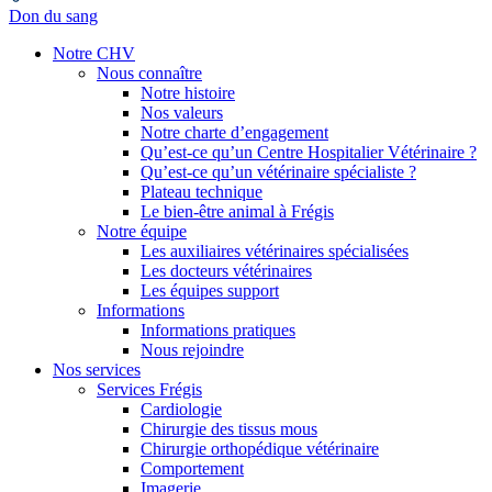
Don du sang
Notre CHV
Nous connaître
Notre histoire
Nos valeurs
Notre charte d’engagement
Qu’est-ce qu’un Centre Hospitalier Vétérinaire ?
Qu’est-ce qu’un vétérinaire spécialiste ?
Plateau technique
Le bien-être animal à Frégis
Notre équipe
Les auxiliaires vétérinaires spécialisées
Les docteurs vétérinaires
Les équipes support
Informations
Informations pratiques
Nous rejoindre
Nos services
Services Frégis
Cardiologie
Chirurgie des tissus mous
Chirurgie orthopédique vétérinaire
Comportement
Imagerie