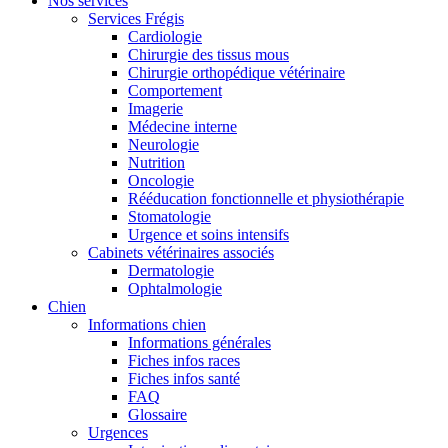
Nos services
Services Frégis
Cardiologie
Chirurgie des tissus mous
Chirurgie orthopédique vétérinaire
Comportement
Imagerie
Médecine interne
Neurologie
Nutrition
Oncologie
Rééducation fonctionnelle et physiothérapie
Stomatologie
Urgence et soins intensifs
Cabinets vétérinaires associés
Dermatologie
Ophtalmologie
Chien
Informations chien
Informations générales
Fiches infos races
Fiches infos santé
FAQ
Glossaire
Urgences