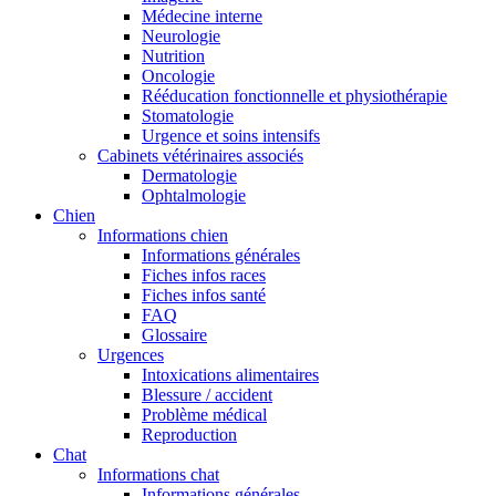
Médecine interne
Neurologie
Nutrition
Oncologie
Rééducation fonctionnelle et physiothérapie
Stomatologie
Urgence et soins intensifs
Cabinets vétérinaires associés
Dermatologie
Ophtalmologie
Chien
Informations chien
Informations générales
Fiches infos races
Fiches infos santé
FAQ
Glossaire
Urgences
Intoxications alimentaires
Blessure / accident
Problème médical
Reproduction
Chat
Informations chat
Informations générales