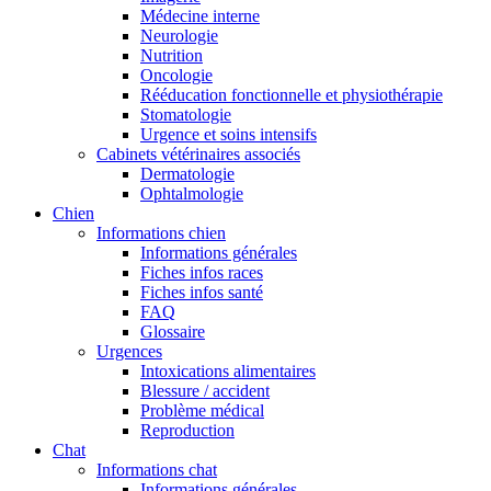
Médecine interne
Neurologie
Nutrition
Oncologie
Rééducation fonctionnelle et physiothérapie
Stomatologie
Urgence et soins intensifs
Cabinets vétérinaires associés
Dermatologie
Ophtalmologie
Chien
Informations chien
Informations générales
Fiches infos races
Fiches infos santé
FAQ
Glossaire
Urgences
Intoxications alimentaires
Blessure / accident
Problème médical
Reproduction
Chat
Informations chat
Informations générales