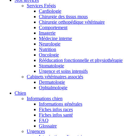
Nos services
Services Frégis
Cardiologie
Chirurgie des tissus mous
Chirurgie orthopédique vétérinaire
Comportement
Imagerie
Médecine interne
Neurologie
Nutrition
Oncologie
Rééducation fonctionnelle et physiothérapie
Stomatologie
Urgence et soins intensifs
Cabinets vétérinaires associés
Dermatologie
Ophtalmologie
Chien
Informations chien
Informations générales
Fiches infos races
Fiches infos santé
FAQ
Glossaire
Urgences