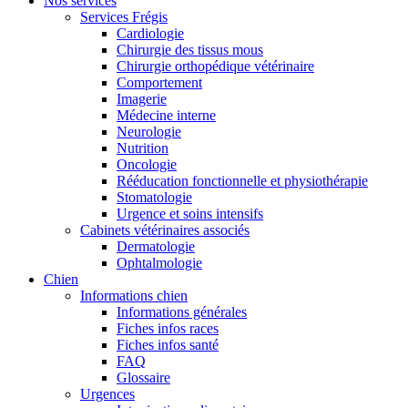
Nos services
Services Frégis
Cardiologie
Chirurgie des tissus mous
Chirurgie orthopédique vétérinaire
Comportement
Imagerie
Médecine interne
Neurologie
Nutrition
Oncologie
Rééducation fonctionnelle et physiothérapie
Stomatologie
Urgence et soins intensifs
Cabinets vétérinaires associés
Dermatologie
Ophtalmologie
Chien
Informations chien
Informations générales
Fiches infos races
Fiches infos santé
FAQ
Glossaire
Urgences