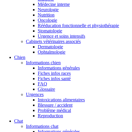
Médecine interne
Neurologie
Nutrition
Oncologie
Rééducation fonctionnelle et physiothérapie
Stomatologie
Urgence et soins intensifs
Cabinets vétérinaires associés
Dermatologie
Ophtalmologie
Chien
Informations chien
Informations générales
Fiches infos races
Fiches infos santé
FAQ
Glossaire
Urgences
Intoxications alimentaires
Blessure / accident
Problème médical
Reproduction
Chat
Informations chat
Informations générales