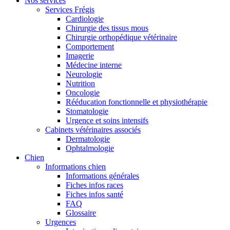
Nos services
Services Frégis
Cardiologie
Chirurgie des tissus mous
Chirurgie orthopédique vétérinaire
Comportement
Imagerie
Médecine interne
Neurologie
Nutrition
Oncologie
Rééducation fonctionnelle et physiothérapie
Stomatologie
Urgence et soins intensifs
Cabinets vétérinaires associés
Dermatologie
Ophtalmologie
Chien
Informations chien
Informations générales
Fiches infos races
Fiches infos santé
FAQ
Glossaire
Urgences