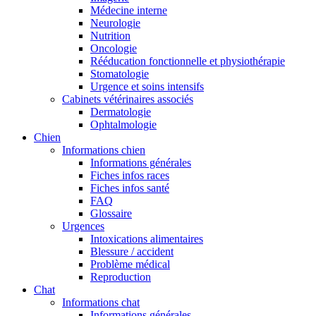
Médecine interne
Neurologie
Nutrition
Oncologie
Rééducation fonctionnelle et physiothérapie
Stomatologie
Urgence et soins intensifs
Cabinets vétérinaires associés
Dermatologie
Ophtalmologie
Chien
Informations chien
Informations générales
Fiches infos races
Fiches infos santé
FAQ
Glossaire
Urgences
Intoxications alimentaires
Blessure / accident
Problème médical
Reproduction
Chat
Informations chat
Informations générales