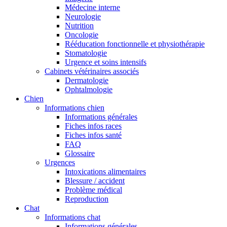
Médecine interne
Neurologie
Nutrition
Oncologie
Rééducation fonctionnelle et physiothérapie
Stomatologie
Urgence et soins intensifs
Cabinets vétérinaires associés
Dermatologie
Ophtalmologie
Chien
Informations chien
Informations générales
Fiches infos races
Fiches infos santé
FAQ
Glossaire
Urgences
Intoxications alimentaires
Blessure / accident
Problème médical
Reproduction
Chat
Informations chat
Informations générales